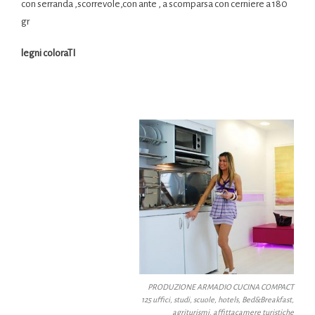
con serranda ,scorrevole,con ante , a scomparsa con cerniere a 180
gr
legni coloraTI
PRODUZIONE ARMADIO CUCINA COMPACT
125 uffici, studi, scuole, hotels, Bed&Breakfast,
agriturismi, affittacamere turistiche