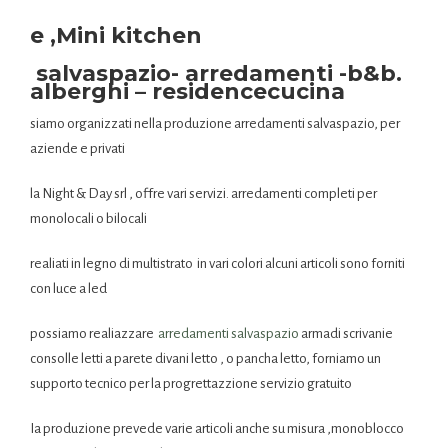
e ,Mini kitchen
salvaspazio- arredamenti -b&b.
alberghi – residence
cucina
siamo organizzati nella produzione arredamenti salvaspazio, per
aziende e privati
la Night & Day srl , offre vari servizi. arredamenti completi per
monolocali o bilocali
realiati in legno di multistrato in vari colori alcuni articoli sono forniti
con luce a led
possiamo realiazzare
arredamenti salvaspazio
armadi scrivanie
consolle letti a parete divani letto , o pancha letto, forniamo un
supporto tecnico per la progrettazzione servizio gratuito
Ia produzione prevede varie articoli anche su misura ,monoblocco