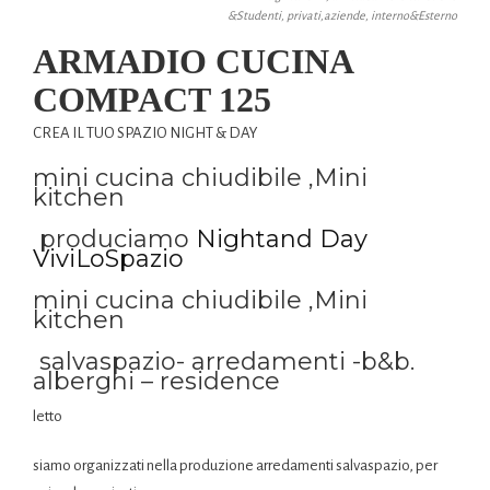
&Studenti, privati,aziende, interno&Esterno
ARMADIO CUCINA
COMPACT 125
CREA IL TUO SPAZIO NIGHT & DAY
mini cucina chiudibile ,Mini
kitchen
produciamo
Nightand Day
ViviLoSpazio
mini cucina chiudibile ,Mini
kitchen
salvaspazio- arredamenti -b&b.
alberghi – residence
letto
siamo organizzati nella produzione arredamenti salvaspazio, per