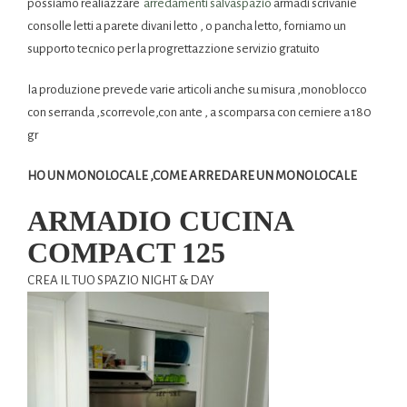
possiamo realiazzare
arredamenti salvaspazio
armadi scrivanie
consolle letti a parete divani letto , o pancha letto, forniamo un
supporto tecnico per la progrettazzione servizio gratuito
Ia produzione prevede varie articoli anche su misura ,monoblocco
con serranda ,scorrevole,con ante , a scomparsa con cerniere a 180
gr
HO UN MONOLOCALE ,COME ARREDARE UN MONOLOCALE
ARMADIO CUCINA
COMPACT 125
CREA IL TUO SPAZIO NIGHT & DAY