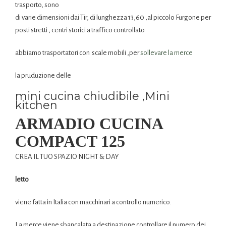
trasporto, sono
di varie dimensioni dai Tir, di lunghezza 13,60 ,al piccolo Furgone per
posti stretti , centri storici a traffico controllato
abbiamo trasportatori con scale mobili ,per
sollevare la merce
la pruduzione delle
mini cucina chiudibile ,Mini
kitchen
ARMADIO CUCINA
COMPACT 125
CREA IL TUO SPAZIO NIGHT & DAY
letto
viene fatta in Italia con macchinari a controllo numerico.
La merce viene sbancalata a destinazione controllare il numero dei