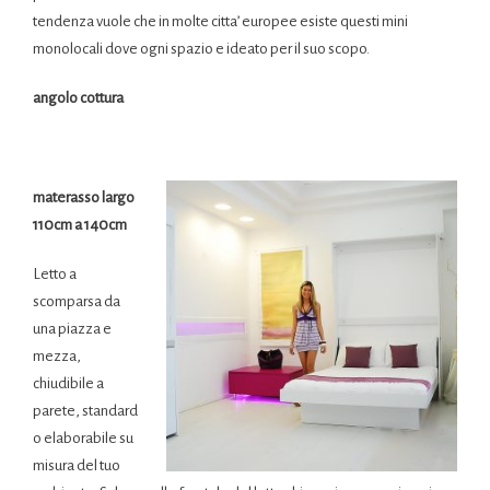
tendenza vuole che in molte citta’ europee esiste questi mini
monolocali dove ogni spazio e ideato per il suo scopo.
angolo cottura
HO UN MONOLOCALE ,COME ARREDARE UN MONOLOCALELETTO
A SCOMPARSA DA UNA PIAZZA E MEZZA “ BED Italia ”
materasso largo
110cm a 140cm
Letto a
scomparsa da
una piazza e
mezza,
chiudibile a
parete, standard
o elaborabile su
misura del tuo