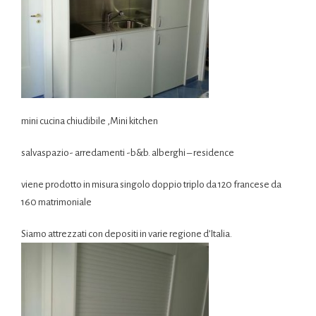
mini cucina chiudibile ,Mini kitchen
salvaspazio- arredamenti -b&b. alberghi – residence
viene prodotto in misura singolo doppio triplo da 120 francese da
160 matrimoniale
Siamo attrezzati con depositi in varie regione d’Italia.