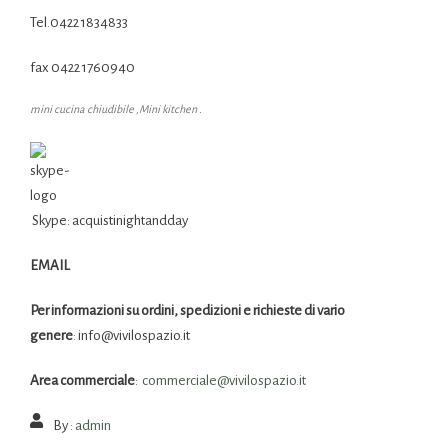
Tel.0422 1834833
fax 0422 1760940
mini cucina chiudibile ,Mini kitchen .
Skype: acquistinightandday
EMAIL
Per informazioni su ordini, spedizioni e richieste di vario
genere
: info@vivilospazio.it
Area commerciale
:
commerciale@
vivilospazio.it
By :
admin