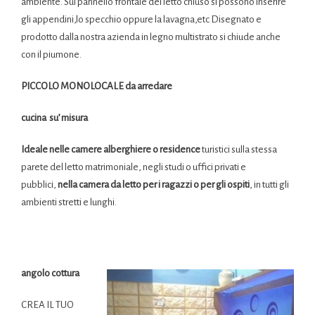
ambiente. Sul pannello frontale del letto chiuso si possono inserire
gli appendini,lo specchio oppure la lavagna,etc Disegnato e
prodotto dalla nostra azienda in legno multistrato si chiude anche
con il piumone.
PICCOLO MONOLOCALE da arredare
cucina su’ misura
Ideale nelle camere alberghiere o residence
turistici sulla stessa
parete del letto matrimoniale, negli studi o uffici privati e
pubblici,
nella camera da letto per i ragazzi o per gli ospiti
, in tutti gli
ambienti stretti e lunghi.
cucina per monolocale
cucinaARMADIO CUCINA COMPACT 125
angolo cottura
CREA IL TUO