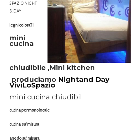
SPAZIO NIGHT
& DAY
legni coloraTI
mini
cucina
chiudibile ,Mini kitchen
produciamo
Nightand Day
ViviLoSpazio
mini cucina chiudibil
cucina per monolocale
cucina su’ misura
arredo su’ misura