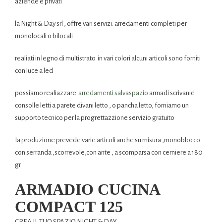
aziende e privati
la Night & Day srl , offre vari servizi. arredamenti completi per
monolocali o bilocali
realiati in legno di multistrato in vari colori alcuni articoli sono forniti
con luce a led
possiamo realiazzare
arredamenti salvaspazio
armadi scrivanie
consolle letti a parete divani letto , o pancha letto, forniamo un
supporto tecnico per la progrettazzione servizio gratuito
Ia produzione prevede varie articoli anche su misura ,monoblocco
con serranda ,scorrevole,con ante , a scomparsa con cerniere a 180
gr
ARMADIO CUCINA
COMPACT 125
CREA IL TUO SPAZIO NIGHT & DAY