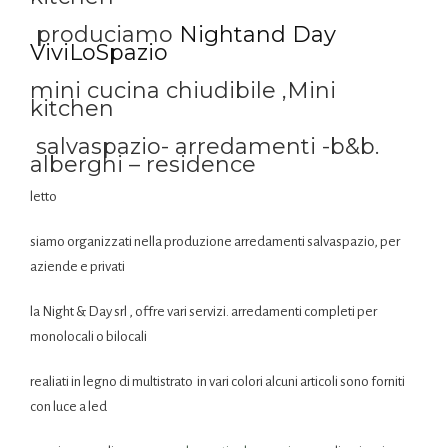
produciamo
Nightand Day
ViviLoSpazio
mini cucina chiudibile ,Mini
kitchen
salvaspazio- arredamenti -b&b.
alberghi – residence
letto
siamo organizzati nella produzione arredamenti salvaspazio, per
aziende e privati
la Night & Day srl , offre vari servizi. arredamenti completi per
monolocali o bilocali
realiati in legno di multistrato in vari colori alcuni articoli sono forniti
con luce a led