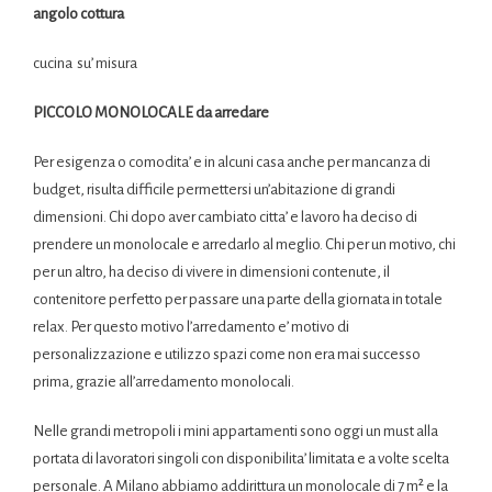
angolo cottura
cucina su’ misura
PICCOLO MONOLOCALE da arredare
Per esigenza o comodita’ e in alcuni casa anche per mancanza di
budget, risulta difficile permettersi un’abitazione di grandi
dimensioni. Chi dopo aver cambiato citta’ e lavoro ha deciso di
prendere un monolocale e arredarlo al meglio. Chi per un motivo, chi
per un altro, ha deciso di vivere in dimensioni contenute, il
contenitore perfetto per passare una parte della giornata in totale
relax. Per questo motivo l’arredamento e’ motivo di
personalizzazione e utilizzo spazi come non era mai successo
prima, grazie all’arredamento monolocali.
Nelle grandi metropoli i mini appartamenti sono oggi un must alla
portata di lavoratori singoli con disponibilita’ limitata e a volte scelta
personale. A Milano abbiamo addirittura un monolocale di 7 m² e la