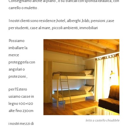
Consegniamo anche al piano , o su’ bancali con sponda idraulica, con
carrello o muletto .
I nostri clienti sono residence,hotel, alberghi ,b&b, pensioni ,case
per studenti, case al mare, piccoli ambienti, immobiliari
Possiamo
imballare la
merce
proteggerla con
angolari o
protezioni ,
per l’Estero
usiamo casse in
legno 100×120
alte fino 230cm
letto a castello chiudibile
i nostri mezzi di