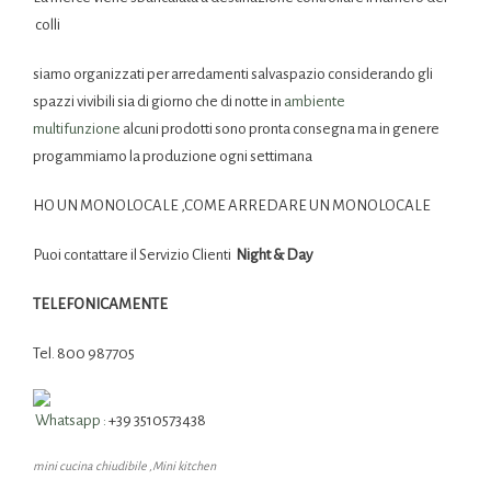
colli
siamo organizzati per arredamenti salvaspazio considerando gli
spazzi vivibili sia di giorno che di notte in
ambiente
multifunzione
alcuni prodotti sono pronta consegna ma in genere
progammiamo la produzione ogni settimana
HO UN MONOLOCALE ,COME ARREDARE UN MONOLOCALE
Puoi contattare il Servizio Clienti
Night & Day
TELEFONICAMENTE
Tel. 800 987705
Whatsapp :
+39 3510573438
mini cucina chiudibile ,Mini kitchen