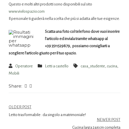
Questo e molti altri prodotti sono disponibili sul sito
www.vivilospazio.com
Il personale ti guiderà nella scelta che più si adatta alle tue esigenze.
Scatta una foto col telefono dove vuoi inserire
l’articolo ed inviala tramite whatsapp al
+39 3511529879, possiamo consigliarti a
scegliere l’articolo giusto per il tuo spazio.
Operatore
Letti a castello
casa_studente
,
cucina
,
Mobili
Share:
OLDER POST
Letto trasformabile : da singolo a matrimoniale!
NEWER POST
Cucina larga 246cm completa