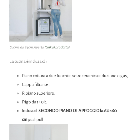
Cucina da 64cm Aperta
(Link al prodotto
)
La cucina è inclusa di :
Piano cottura a due fuochi in vetroceramica induzione o gas,
Cappa filtrante,
Ripiano superiore,
Frigo da 140lt.
Incluso il SECONDO PIANO DI APPOGGIO la.60×60
cm
pushpull