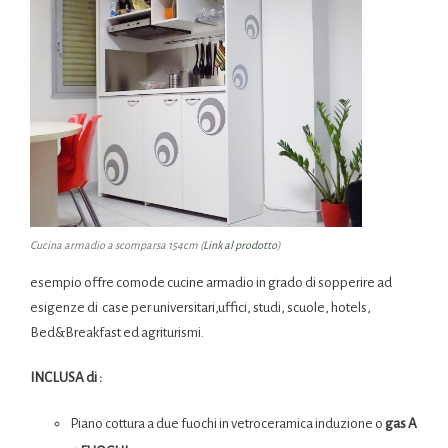
Cucina armadio a scomparsa 154cm (
Link al prodotto
)
esempio offre comode cucine armadio in grado di sopperire ad
esigenze di case per universitari,uffici, studi, scuole, hotels,
Bed&Breakfast ed agriturismi.
INCLUSA di :
Piano cottura a due fuochi in vetroceramica induzione o
gas A