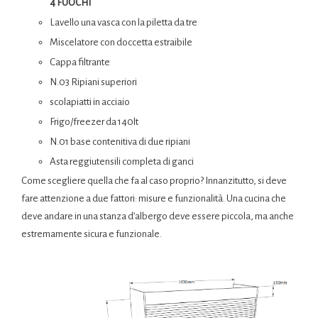
4 FUOCHI
Lavello una vasca con la piletta da tre
Miscelatore con doccetta estraibile
Cappa filtrante
N.03 Ripiani superiori
scolapiatti in acciaio
Frigo/freezer da 140lt
N.01 base contenitiva di due ripiani
Asta reggiutensili completa di ganci
Come scegliere quella che fa al caso proprio? Innanzitutto, si deve
fare attenzione a due fattori: misure e funzionalità. Una cucina che
deve andare in una stanza d’albergo deve essere piccola, ma anche
estremamente sicura e funzionale.