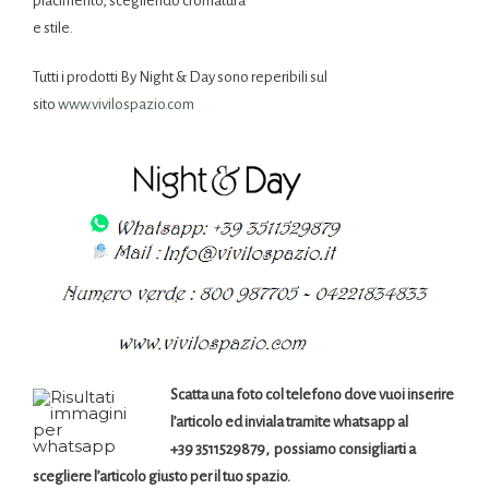
piacimento, scegliendo cromatura
e stile.
Tutti i prodotti By Night & Day sono reperibili sul
sito
www.vivilospazio.com
Scatta una foto col telefono dove vuoi inserire
l’articolo ed inviala tramite whatsapp al
+39 3511529879, possiamo consigliarti a
scegliere l’articolo giusto per il tuo spazio.