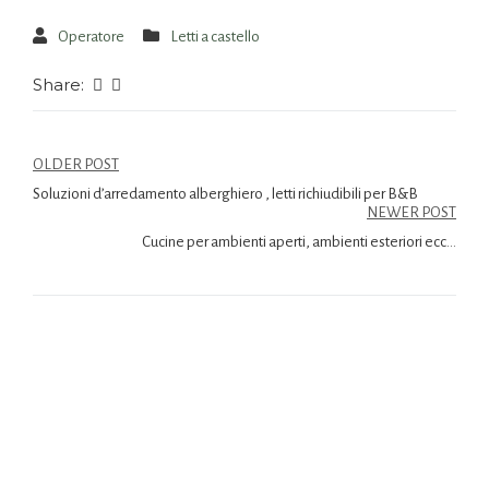
Operatore
Letti a castello
Share:
OLDER POST
Soluzioni d’arredamento alberghiero , letti richiudibili per B&B
NEWER POST
Cucine per ambienti aperti, ambienti esteriori ecc…