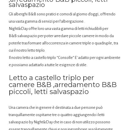
salvaspazio
Gli alberghi B&B sono pratici e comodi al giorno d’oggi, offrendo
una vasta gamma di servizi per l’albergazione.
Night&Day offre loro una vasta gamma di letti richiudibili per
B&B salvaspazio per poter arredare piccole camere in modo da
poterle trasformare all’occorrenza in camere triple o quadruple, tra
cui il nostro letto triplo.
Il nostro letto a castello triplo “Consolle” E’ adatto per ogni ambiente
e possiamo adattarlo a tutte le esigenze di stile.
Letto a castello triplo per
camere B&B ,arredamento B&B
piccoli, letti salvaspazio
Una camera che in genere è destinata a due persone può
tranquillamente ospitarne tre o quattro aggiungendo i letti
salvaspazio by Night&Day che in caso di non utilizzo possono
essere tranquillamente chiusi e non ingombrare assolutamente.