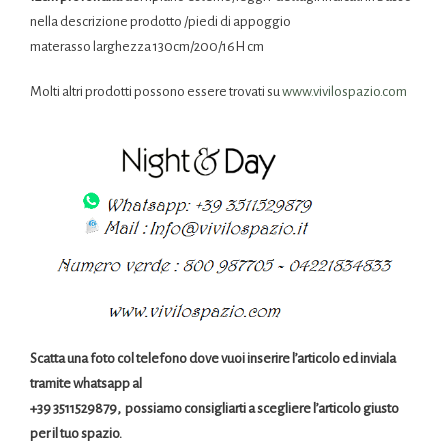
nella descrizione prodotto /piedi di appoggio
materasso larghezza 130cm/200/16H cm
Molti altri prodotti possono essere trovati su
www.vivilospazio.com
Scatta una foto col telefono dove vuoi inserire l’articolo ed inviala
tramite whatsapp al
+39 3511529879, possiamo consigliarti a scegliere l’articolo giusto
per il tuo spazio.