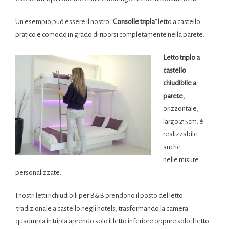
Un esempio può essere il nostro “
Consolle tripla
” letto a castello
pratico e comodo in grado di riporsi completamente nella parete.
Letto triplo a
castello
chiudibile a
parete
,
orizzontale,
largo 215cm. è
realizzabile
anche
nelle misure
personalizzate.
I nostri letti richiudibili per B&B prendono il posto del letto
tradizionale a castello negli hotels, trasformando la camera
quadrupla in tripla aprendo solo il letto inferiore oppure solo il letto