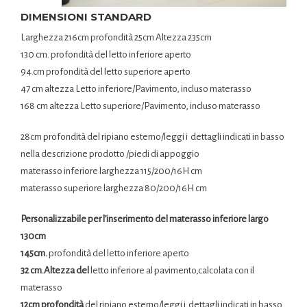
DIMENSIONI STANDARD
Larghezza 216cm profondità 25cm Altezza 235cm
130 cm. profondità del letto inferiore aperto
94.cm profondità del letto superiore aperto
47 cm altezza Letto inferiore/Pavimento, incluso materasso
168 cm altezza Letto superiore/Pavimento, incluso materasso
28cm profondità del ripiano esterno/leggi i dettagli indicati in basso
nella descrizione prodotto /piedi di appoggio
materasso inferiore larghezza 115/200/16H cm
materasso superiore larghezza 80/200/16H cm
Personalizzabile per l’inserimento del materasso inferiore largo
130cm
145cm.
profondità del letto inferiore aperto
32 cm.Altezza del
letto inferiore al pavimento,calcolata con il
materasso
12cm profondità
del ripiano esterno/leggi i dettagli indicati in basso