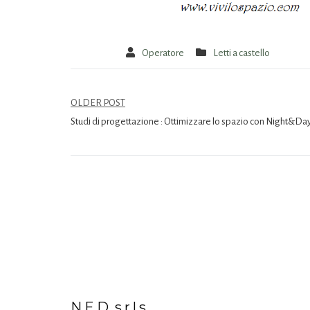
Operatore
Letti a castello
OLDER POST
Studi di progettazione : Ottimizzare lo spazio con Night&Da
N.E.D. s.r.l.s.