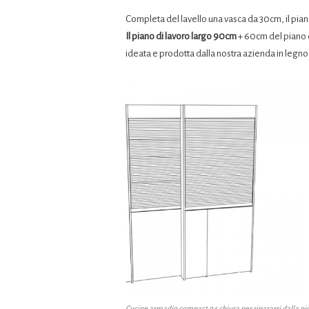
Completa del lavello una vasca da 30cm, il piano
Il piano di lavoro largo 90cm
+ 60cm del piano d
ideata e prodotta dalla nostra azienda in legno 
Cucine armadio compact 94 chiusa per ripararsi dalla pi