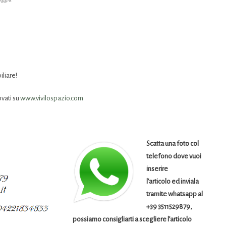
iliare!
ovati su
www.vivilospazio.com
Scatta una foto col
telefono dove vuoi
inserire
l’articolo ed inviala
tramite whatsapp al
+39 3511529879,
possiamo consigliarti a scegliere l’articolo