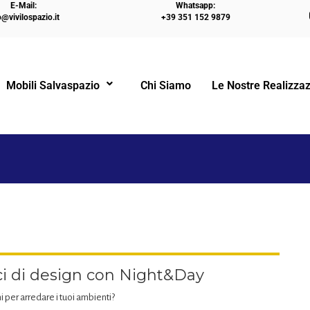
E-Mail:
Whatsapp:
o@vivilospazio.it
+39 351 152 9879
HOME
LETTI A CASTELLO
ARRE
Mobili Salvaspazio
Chi Siamo
Le Nostre Realizzaz
!
i di design con Night&Day
i per arredare i tuoi ambienti?