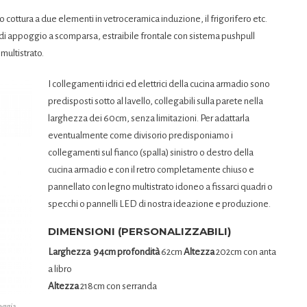
 cottura a due elementi in vetroceramica induzione, il frigorifero etc.
i appoggio a scomparsa, estraibile frontale con sistema pushpull
multistrato.
I collegamenti idrici ed elettrici della cucina armadio sono
predisposti sotto al lavello, collegabili sulla parete nella
larghezza dei 60cm, senza limitazioni. Per adattarla
eventualmente come divisorio predisponiamo i
collegamenti sul fianco (spalla) sinistro o destro della
cucina armadio e con il retro completamente chiuso e
pannellato con legno multistrato idoneo a fissarci quadri o
specchi o pannelli LED di nostra ideazione e produzione.
DIMENSIONI (PERSONALIZZABILI)
Larghezza 94cm profondità
62cm
Altezza
202cm con anta
a libro
Altezza
218cm con
serranda
oggia