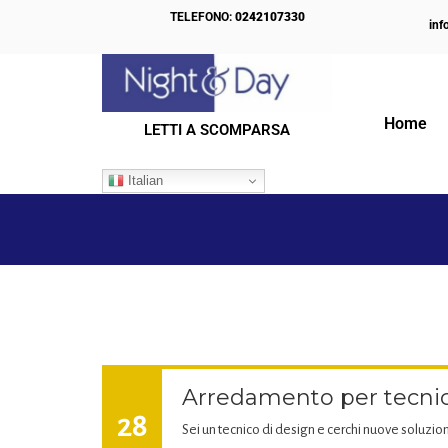
TELEFONO:
0242107330
inf
Home
LETTI A SCOMPARSA
IL NOSTRO BLOG
Italian
Arredamento per tecnic
28
Sei un tecnico di design e cerchi nuove soluzion