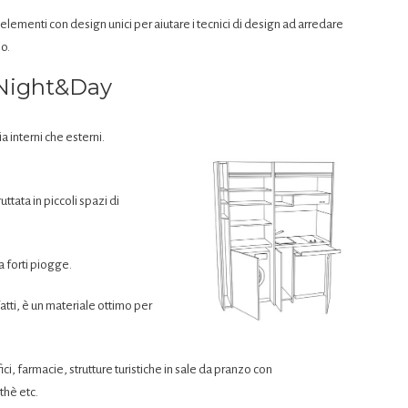
elementi con design unici per aiutare i tecnici di design ad arredare
o.
 Night&Day
 interni che esterni.
uttata in piccoli spazi di
a forti piogge.
fatti, è un materiale ottimo per
ici, farmacie, strutture turistiche in sale da pranzo con
thè etc.