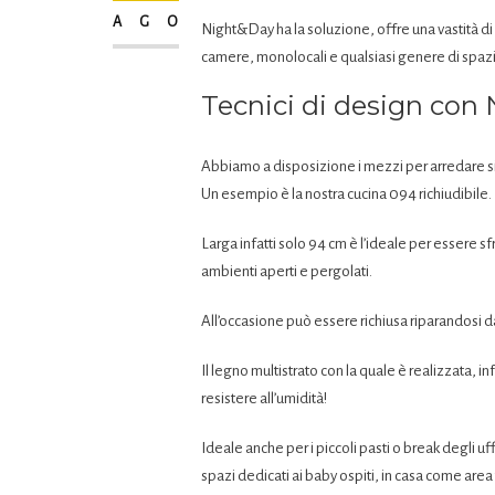
AGO
Night&Day ha la soluzione, offre una vastità di 
camere, monolocali e qualsiasi genere di spazi
Tecnici di design con
Abbiamo a disposizione i mezzi per arredare sia
Un esempio è la nostra cucina 094 richiudibile.
Larga infatti solo 94 cm è l’ideale per essere sfr
ambienti aperti e pergolati.
All’occasione può essere richiusa riparandosi d
Il legno multistrato con la quale è realizzata, in
resistere all’umidità!
Ideale anche per i piccoli pasti o break degli uff
spazi dedicati ai baby ospiti, in casa come area 