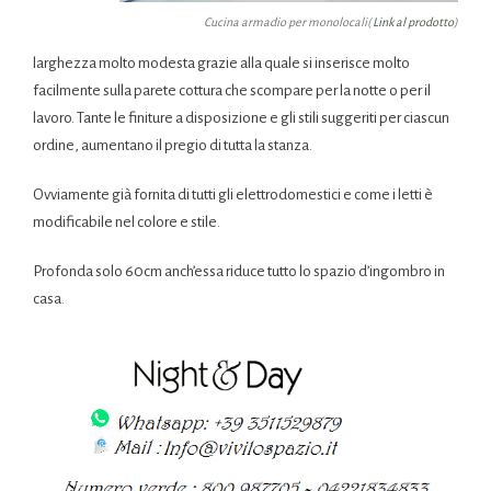
Cucina armadio per monolocali(
Link al prodotto
)
larghezza molto modesta grazie alla quale si inserisce molto
facilmente sulla parete cottura che scompare per la notte o per il
lavoro. Tante le finiture a disposizione e gli stili suggeriti per ciascun
ordine, aumentano il pregio di tutta la stanza.
Ovviamente già fornita di tutti gli elettrodomestici e come i letti è
modificabile nel colore e stile.
Profonda solo 60cm anch’essa riduce tutto lo spazio d’ingombro in
casa.