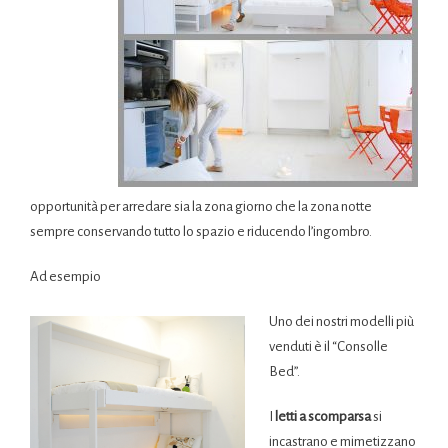
opportunità per arredare sia la zona giorno che la zona notte
sempre conservando tutto lo spazio e riducendo l’ingombro.
Ad esempio
Uno dei nostri modelli più
venduti è il “Consolle
Bed”.
I
l
etti a scomparsa
si
incastrano e mimetizzano