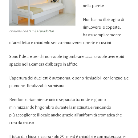
nella parete.
Non hanno il bisogno di
rimuovere le coperte,
Consolle bed (
Link al prodotto
)
basta semplicemente
rifare il letto e chiuderlo senza rimuovere coperte e cuscini.
Sono l’ideale per chi non vuole ingombrare casa, o vuole avere più
spazio nella camera d’albergo in affitto.
L’apertura dei due letti è autonoma, e sono richiudibili con lenzuola e
piumone. Realizzabili su misura.
Rendono un’ambiente unico separato tra notte e giorno
minimizzando l’ingombro durante la mattinata e rendendo
più accogliente il locale anche grazie all’uniformità cromatica che
crea da chiuso.
Il tutto da chiuso occupa solo 25 cm ed è chiudibile con materasso e