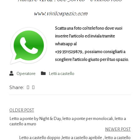
Scatta una foto col telefono dove vuoi
inserire l’articolo ed inviala tramite
whatsapp al
+39 3511529879, possiamo consigliarti a
scegliere l’articolo giusto per il tuo spazio.
Operatore
Letti a castello
Share:
OLDER POST
Letto a ponte by Night & Day, letto a ponte per monolocali, letto a
castello a muro
NEWER POST
Letto a castello doppio ,letto a castello apribile , letto a castello