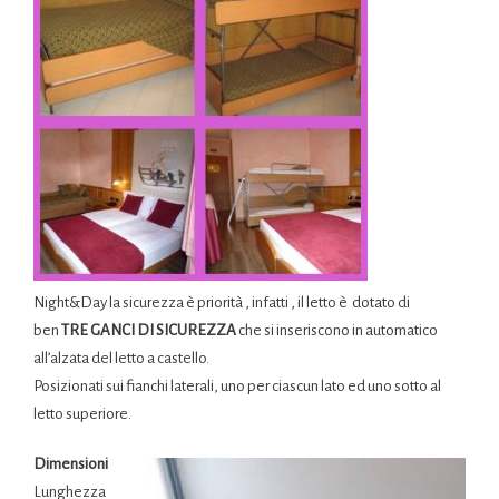
Night&Day la sicurezza è priorità , infatti , il letto è dotato di
ben
TRE GANCI DI SICUREZZA
che si inseriscono in automatico
all’alzata del letto a castello.
Posizionati sui fianchi laterali, uno per ciascun lato ed uno sotto al
letto superiore.
Dimensioni
Lunghezza