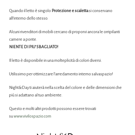
Quando il letto è singolo
Protezione e scaletta
si conservano
all’interno dello stesso.
Alcuni rivenditori di mobili cercano di proporvi ancora le orripilanti
camere a ponte.
NIENTE DI PIU’ SBAGLIATO!
Il letto è disponibile in una molteplicità di colori diversi.
Utilissimo per ottimizzare l’arredamento interno salvaspazio!
Night&Day ti aiuterà nella scelta del colore e delle dimensioni che
più si adattano al tuo ambiente.
Questo e molti altri prodotti possono essere trovati
su
www.vivilospazio.com