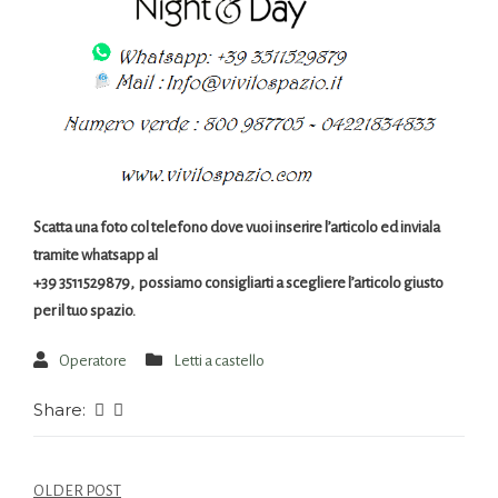
Scatta una foto col telefono dove vuoi inserire l’articolo ed inviala
tramite whatsapp al
+39 3511529879, possiamo consigliarti a scegliere l’articolo giusto
per il tuo spazio.
Operatore
Letti a castello
Share:
OLDER POST