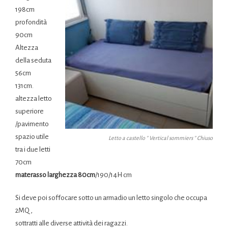
198cm
profondità
90cm
Altezza
della seduta
56cm
131cm.
altezza letto
superiore
/pavimento
spazio utile
Letto a castello ” Vertical sommiers ” Chiuso
tra i due letti
70cm
materasso larghezza 80cm
/190/14H cm
Si deve poi soffocare sotto un armadio un letto singolo che occupa
2MQ ,
sottratti alle diverse attività dei ragazzi.