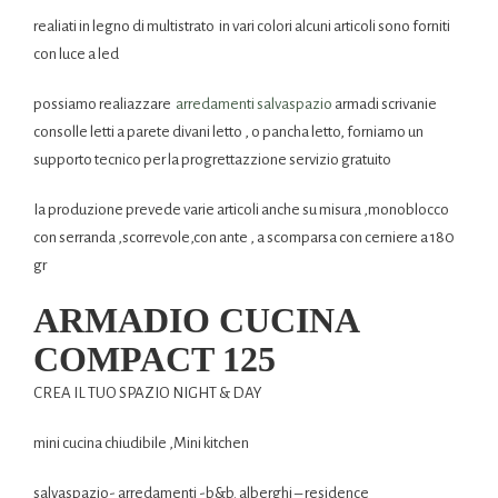
realiati in legno di multistrato in vari colori alcuni articoli sono forniti
con luce a led
possiamo realiazzare
arredamenti salvaspazio
armadi scrivanie
consolle letti a parete divani letto , o pancha letto, forniamo un
supporto tecnico per la progrettazzione servizio gratuito
Ia produzione prevede varie articoli anche su misura ,monoblocco
con serranda ,scorrevole,con ante , a scomparsa con cerniere a 180
gr
ARMADIO CUCINA
COMPACT 125
CREA IL TUO SPAZIO NIGHT & DAY
mini cucina chiudibile ,Mini kitchen
salvaspazio- arredamenti -b&b. alberghi – residence