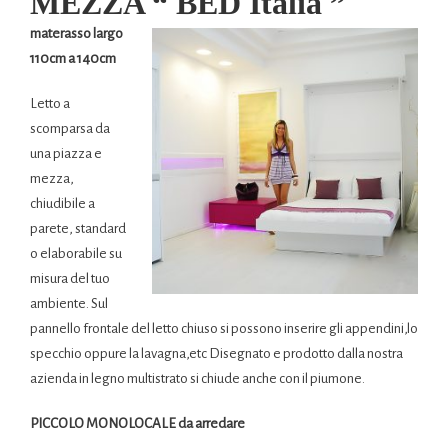
MEZZA “ BED Italia ”
materasso largo
110cm a 140cm
Letto a
scomparsa da
una piazza e
mezza,
chiudibile a
parete, standard
o elaborabile su
misura del tuo
ambiente. Sul
pannello frontale del letto chiuso si possono inserire gli appendini,lo
specchio oppure la lavagna,etc Disegnato e prodotto dalla nostra
azienda in legno multistrato si chiude anche con il piumone.
PICCOLO MONOLOCALE da arredare