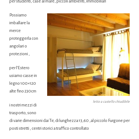
per studenti, case al mare, piccoli ambienti, immobiliari
Possiamo
imballare la
merce
proteggerla con
angolari o
protezioni ,
per l’Estero
usiamo casse in
legno 100×120
alte fino 230cm
letto a castello chiudibile
i nostri mezzi di
trasporto, sono
di varie dimensioni dai Tir, di lunghezza 13,60 ,al piccolo Furgone per
posti stretti , centri storici a traffico controllato