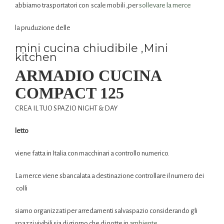
abbiamo trasportatori con scale mobili ,per
sollevare la merce
la pruduzione delle
mini cucina chiudibile ,Mini
kitchen
ARMADIO CUCINA
COMPACT 125
CREA IL TUO SPAZIO NIGHT & DAY
letto
viene fatta in Italia con macchinari a controllo numerico.
La merce viene sbancalata a destinazione controllare il numero dei
colli
siamo organizzati per arredamenti salvaspazio considerando gli
spazzi vivibili sia di giorno che di notte in
ambiente