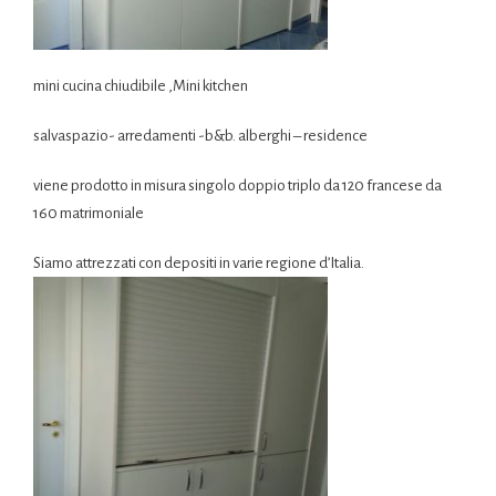
mini cucina chiudibile ,Mini kitchen
salvaspazio- arredamenti -b&b. alberghi – residence
viene prodotto in misura singolo doppio triplo da 120 francese da
160 matrimoniale
Siamo attrezzati con depositi in varie regione d’Italia.