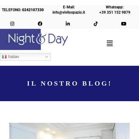
E-Mail:
Whatsapp:
TELEFONO:
0242107330
info@vivilospazio.it
+39 351 152 9879
Italian
IL NOSTRO BLOG!