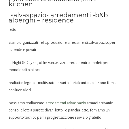
kitchen
salvaspazio- arredamenti -b&b.
alberghi – residence
letto
siamo organizzati nella produzione arredamenti salvaspazio, per
aziende e privati
la Night & Day srl , offre vari servizi. arredamenti completi per
monolocali o bilocali
realiati in legno di multistrato in vari colori alcuni articoli sono forniti
con luce a led
possiamo realiazzare
arredamenti salvaspazio
armadi scrivanie
consolle letti a parete divani letto , o pancha letto, forniamo un
supporto tecnico per la progrettazzione servizio gratuito