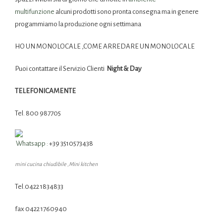
multifunzione
alcuni prodotti sono pronta consegna ma in genere
progammiamo la produzione ogni settimana
HO UN MONOLOCALE ,COME ARREDARE UN MONOLOCALE
Puoi contattare il Servizio Clienti
Night & Day
TELEFONICAMENTE
Tel. 800 987705
Whatsapp :
+39 3510573438
mini cucina chiudibile ,Mini kitchen
Tel.0422 1834833
fax 0422 1760940