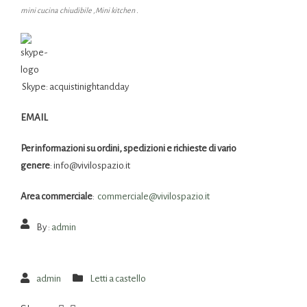
mini cucina chiudibile ,Mini kitchen .
Skype: acquistinightandday
EMAIL
Per informazioni su ordini, spedizioni e richieste di vario
genere
: info@vivilospazio.it
Area commerciale
:
commerciale@
vivilospazio.it
By :
admin
admin
Letti a castello