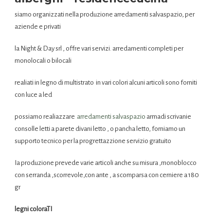
siamo organizzati nella produzione arredamenti salvaspazio, per
aziende e privati
la Night & Day srl , offre vari servizi. arredamenti completi per
monolocali o bilocali
realiati in legno di multistrato in vari colori alcuni articoli sono forniti
con luce a led
possiamo realiazzare
arredamenti salvaspazio
armadi scrivanie
consolle letti a parete divani letto , o pancha letto, forniamo un
supporto tecnico per la progrettazzione servizio gratuito
Ia produzione prevede varie articoli anche su misura ,monoblocco
con serranda ,scorrevole,con ante , a scomparsa con cerniere a 180
gr
legni coloraTI