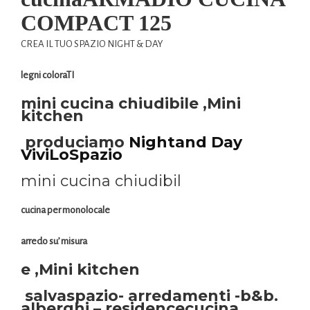
COMPACT 125
CREA IL TUO SPAZIO NIGHT & DAY
legni coloraTI
mini cucina chiudibile ,Mini
kitchen
produciamo
Nightand Day
ViviLoSpazio
mini cucina chiudibil
cucina per monolocale
arredo su’ misura
e ,Mini kitchen
salvaspazio- arredamenti -b&b.
alberghi – residence
cucina