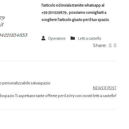
l’articolo ed inviala tramite whatsapp al
+39 3511529879, possiamo consigliarti a
scegliere l’articolo giusto per il tuo spazio.
Operatore
Letti a castello
Share:
do personalizzabile salvaspazio
NEWER POST
pazio Ti aspettano tante offerte per il 2019 con i nostri letti a castello!