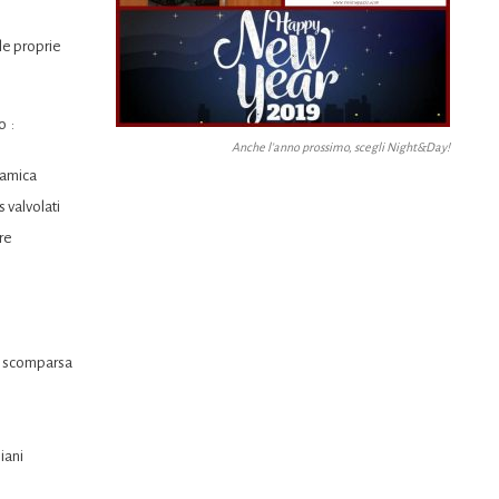
le proprie
o :
Anche l’anno prossimo, scegli Night&Day!
ramica
 valvolati
re
a scomparsa
iani