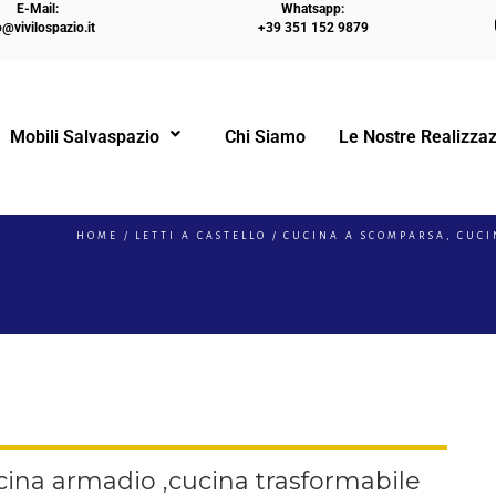
E-Mail:
Whatsapp:
o@vivilospazio.it
+39 351 152 9879
Mobili Salvaspazio
Chi Siamo
Le Nostre Realizzaz
!
HOME
LETTI A CASTELLO
CUCINA A SCOMPARSA, CUC
ina armadio ,cucina trasformabile