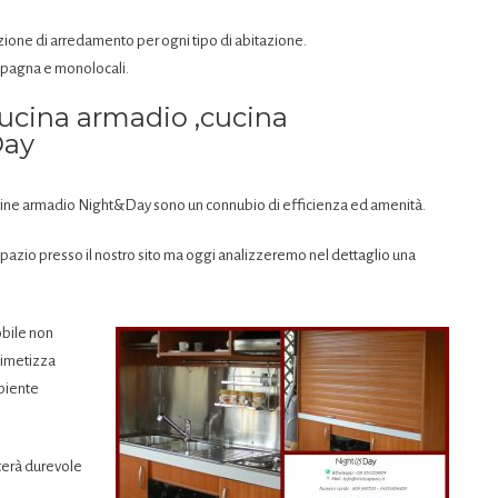
ione di arredamento per ogni tipo di abitazione.
mpagna e monolocali.
ucina armadio ,cucina
Day
cucine armadio Night&Day sono un connubio di efficienza ed amenità.
pazio presso il nostro sito ma oggi analizzeremo nel dettaglio una
obile non
mimetizza
biente
lterà durevole