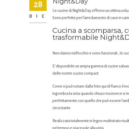
Night&Day
28
Le cucine di Night&Day offrono un ottima soluz
DIC
Sono perfette per l’arredamento di case in ca
Cucina a scomparsa, c
trasformabile Night&
Non danno nell’occhio e sono funzionali , le 
E’ disponibile un ampia gamma di cucine salvas
delle nostre cucine compact.
Come si può notare dalla foto qui di fianco il m
ingombra la vista quando chiuso ma invece si 
perfettamente con quello che può essere l’am
circostante.
Realizzata totalmente in legno multistrato risu
nel tempo e piacevole alla vista.