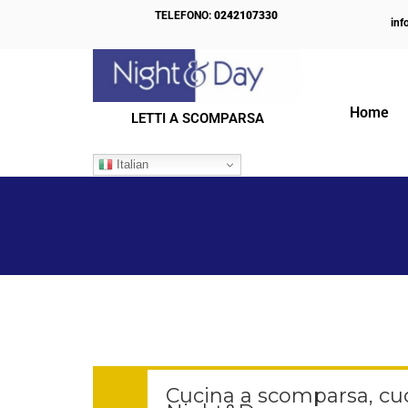
TELEFONO:
0242107330
inf
Home
LETTI A SCOMPARSA
IL NOSTRO BLOG
Italian
Cucina a scomparsa, cuc