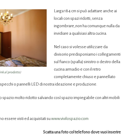
Larga 184 cm si può adattare anche ai
locali con spazi ridotti, senza
ingombrare,non ha comunque nulla da
invidiare a qualsiasi altra cucina.
Nel caso si volesse utilizzare da
divisorio predisponiamo i collegamenti
sul fianco (spalla) sinistro o destro della
cucina armadio e con il retro
ink al prodotto
)
completamente chiuso e pannellato
o specchi o pannelli LED di nostra ideazione e produzione.
 spazio molto ridotto salvando così spazio impiegabile con altri mobili
o essere visti ed acquistati su
www.vivilospazio.com
Scatta una foto col telefono dove vuoi inserire