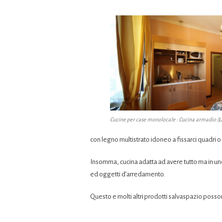
Cucine per case monolocale : Cucina armadio (
L
con legno multistrato idoneo a fissarci quadri 
Insomma, cucina adatta ad avere tutto ma in uno
ed oggetti d’arredamento.
Questo e molti altri prodotti salvaspazio posson