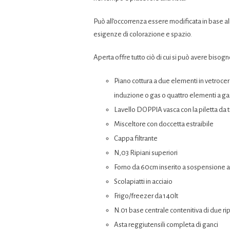
Può all’occorrenza essere modificata in base al
esigenze di colorazione e spazio.
Aperta offre tutto ciò di cui si può avere bisogn
Piano cottura a due elementi in vetroce
induzione o gas o quattro elementi a gas
Lavello DOPPIA vasca con la piletta da t
Misceltore con doccetta estraibile
Cappa filtrante
N,03 Ripiani superiori
Forno da 60cm inserito a sospensione 
Scolapiatti in acciaio
Frigo/freezer da 140lt
N.01 base centrale contenitiva di due rip
Asta reggiutensili completa di ganci