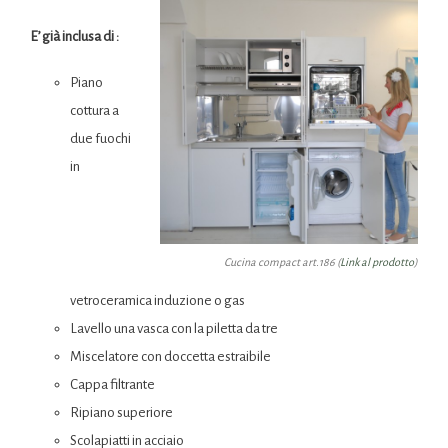
E’ già inclusa di :
Piano
cottura a
due fuochi
in
Cucina compact art.186 (
Link al prodotto
)
vetroceramica induzione o gas
Lavello una vasca con la piletta da tre
Miscelatore con doccetta estraibile
Cappa filtrante
Ripiano superiore
Scolapiatti in acciaio