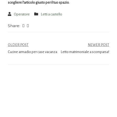
scegliere l’articolo giusto per il tuo spazio.
Operatore
Letti a castello
Share:
OLDER POST
NEWER POST
Cucine armadio per case vacanza
Letto matrimoniale a scomparsa!