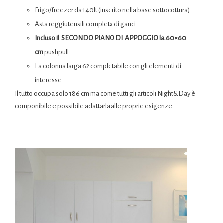
Frigo/freezer da 140lt (inserito nella base sottocottura)
Asta reggiutensili completa di ganci
Incluso il SECONDO PIANO DI APPOGGIO la.60×60
cm
pushpull
La colonna larga 62 completabile con gli elementi di
interesse
Il tutto occupa solo 186 cm ma come tutti gli articoli Night&Day è
componibile e possibile adattarla alle proprie esigenze.