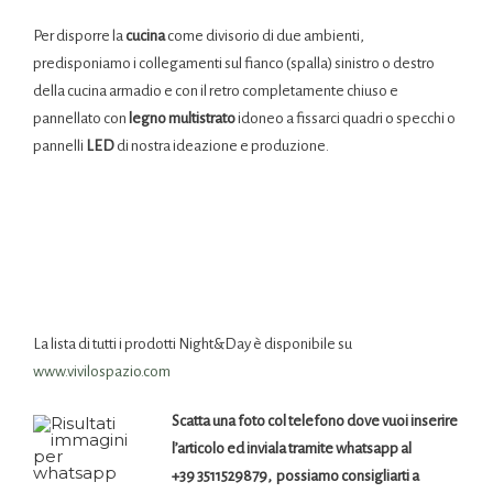
Per disporre la
cucina
come divisorio di due ambienti,
predisponiamo i collegamenti sul fianco (spalla) sinistro o destro
della cucina armadio e con il retro completamente chiuso e
pannellato con
legno multistrato
idoneo a fissarci quadri o specchi o
pannelli
LED
di nostra ideazione e produzione.
La lista di tutti i prodotti Night&Day è disponibile su
www.vivilospazio.com
Scatta una foto col telefono dove vuoi inserire
l’articolo ed inviala tramite whatsapp al
+39 3511529879, possiamo consigliarti a