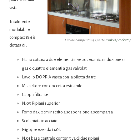
vista.
Totalmente
modulabile
compact 184 è
Cucina compact 184 aperta (
Link al prodotto
)
dotata di :
Piano cottura a due elementi in vetroceramica induzione o
gas o quattro elementi a gas valvolati
Lavello DOPPIA vasca con la piletta da tre
Misceltore con doccetta estraibile
Cappa filtrante
N,03 Ripiani superiori
Forno da 60cm inserito a sospensione a scomparsa
Scolapiatti in acciaio
Frigo/freezer da 140lt
N.01 base centrale contenitiva di due ripiani