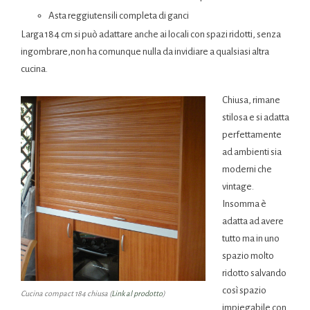
Asta reggiutensili completa di ganci
Larga 184 cm si può adattare anche ai locali con spazi ridotti, senza
ingombrare,non ha comunque nulla da invidiare a qualsiasi altra
cucina.
Chiusa, rimane
stilosa e si adatta
perfettamente
ad ambienti sia
moderni che
vintage.
Insomma è
adatta ad avere
tutto ma in uno
spazio molto
ridotto salvando
così spazio
Cucina compact 184 chiusa (
Link al prodotto
)
impiegabile con