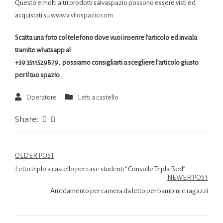
Questo e molti altri prodotti salvaspazio possono essere visti ed
acquistati su
www.vivilospazio.com
Scatta una foto col telefono dove vuoi inserire l’articolo ed inviala
tramite whatsapp al
+39 3511529879, possiamo consigliarti a scegliere l’articolo giusto
per il tuo spazio.
Operatore
Letti a castello
Share:
OLDER POST
Letto triplo a castello per case studenti ” Consolle Tripla Bed”
NEWER POST
Arredamento per camera da letto per bambini e ragazzi