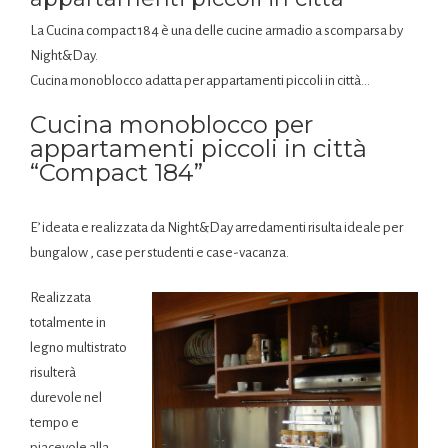
La Cucina compact 184 è una delle cucine armadio a scomparsa by
Night&Day.
Cucina monoblocco adatta per appartamenti piccoli in città…
Cucina monoblocco per
appartamenti piccoli in città
“Compact 184”
E’ ideata e realizzata da Night&Day arredamenti risulta ideale per
bungalow , case per studenti e case-vacanza.
Realizzata
totalmente in
legno multistrato
risulterà
durevole nel
tempo e
piacevole alla