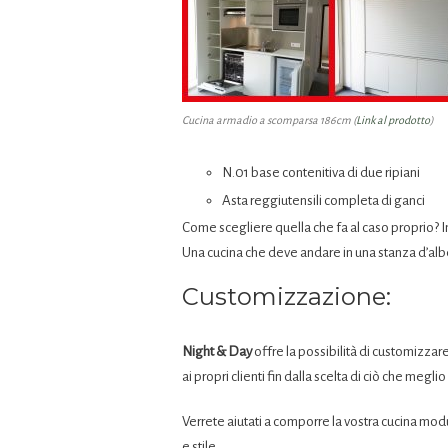
Cucina armadio a scomparsa 186cm (
Link al prodotto
)
N.01 base contenitiva di due ripiani
Asta reggiutensili completa di ganci
Come scegliere quella che fa al caso proprio? In
Una cucina che deve andare in una stanza d’al
Customizzazione:
Night & Day
offre la possibilità di customizza
ai propri clienti fin dalla scelta di ciò che megli
Verrete aiutati a comporre la vostra cucina mo
e stile.