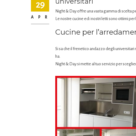
universitari
29
Night & Day offre una vasta gamma di scelta pe
APR
Le nostre cucine ed i nostri letti sono ottimi pe
Cucine per l’arredame
Si sa che il frenetico andazzo degli universitari
ha.
Night & Day si mette al tuo servizio per sceglie