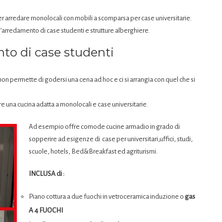
r arredare monolocali con mobili a scomparsa per case universitarie.
r l’arredamento di case studenti e strutture alberghiere.
nto di case studenti
 non permette di godersi una cena ad hoc e ci si arrangia con quel che si
re una cucina adatta a monolocali e case universitarie.
Ad esempio offre comode cucine armadio in grado di
sopperire ad esigenze di case per universitari,uffici, studi,
scuole, hotels, Bed&Breakfast ed agriturismi.
INCLUSA di :
Piano cottura a due fuochi in vetroceramica induzione o
gas
A 4 FUOCHI