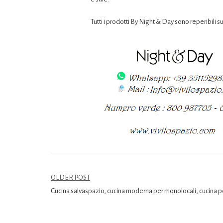
Tutti i prodotti By Night & Day sono reperibili su
OLDER POST
Cucina salvaspazio, cucina moderna per monolocali, cucina pe