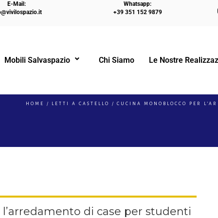
E-Mail:
Whatsapp:
o@vivilospazio.it
+39 351 152 9879
Mobili Salvaspazio
Chi Siamo
Le Nostre Realizzaz
!
HOME
LETTI A CASTELLO
CUCINA MONOBLOCCO PER L’AR
l’arredamento di case per studenti