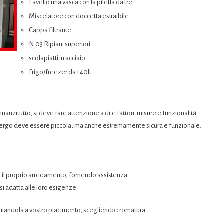
Lavello una vasca con la piletta da tre
Miscelatore con doccetta estraibile
Cappa filtrante
N.03 Ripiani superiori
scolapiatti in acciaio
Frigo/freezer da 140lt
nanzitutto, si deve fare attenzione a due fattori: misure e funzionalità.
bergo deve essere piccola, ma anche estremamente sicura e funzionale.
re il proprio arredamento, fornendo assistenza
o si adatta alle loro esigenze.
dulandola a vostro piacimento, scegliendo cromatura