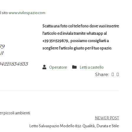
l sito
www.vivilospazio.com
Scatta una foto col telefono dove vuoi inserire
l’articolo ed inviala tramite whatsapp al
+39 3511529879, possiamo consigliarti a
scegliere l’articolo giusto per il tuo spazio.
Operatore
Letti a castello
Share:
r piccoli ambienti
NEWER POST
Letto Salvaspazio Modello 852: Qualità, Durata e Stile