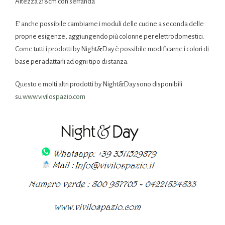
Altezza 218cm con serranda
E’ anche possibile cambiarne i moduli delle cucine a seconda delle
proprie esigenze, aggiungendo più colonne per elettrodomestici.
Come tutti i prodotti by Night&Day è possibile modificarne i colori di
base per adattarli ad ogni tipo di stanza.
Questo e molti altri prodotti by Night&Day sono disponibili
su
www.vivilospazio.com