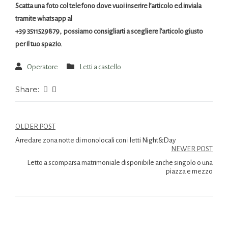
Scatta una foto col telefono dove vuoi inserire l’articolo ed inviala
tramite whatsapp al
+39 3511529879, possiamo consigliarti a scegliere l’articolo giusto
per il tuo spazio.
Operatore
Letti a castello
Share:
OLDER POST
Arredare zona notte di monolocali con i letti Night&Day
NEWER POST
Letto a scomparsa matrimoniale disponibile anche singolo o una
piazza e mezzo