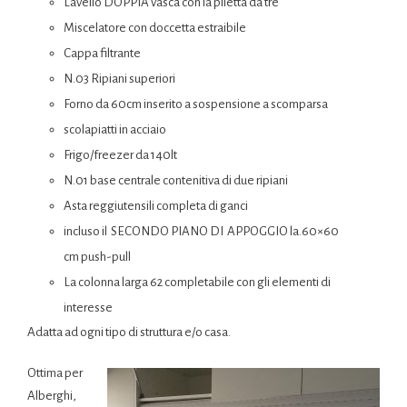
Lavello DOPPIA vasca con la piletta da tre
Miscelatore con doccetta estraibile
Cappa filtrante
N.03 Ripiani superiori
Forno da 60cm inserito a sospensione a scomparsa
scolapiatti in acciaio
Frigo/freezer da 140lt
N.01 base centrale contenitiva di due ripiani
Asta reggiutensili completa di ganci
incluso il SECONDO PIANO DI APPOGGIO la.60×60
cm
push-pull
La colonna larga 62 completabile con gli elementi di
interesse
Adatta ad ogni tipo di struttura e/o casa.
Ottima per
Alberghi,