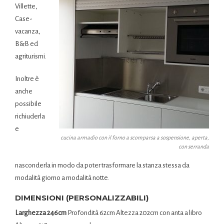
Villette,
Case-
vacanza,
B&B ed
agriturismi.
Inoltre è
anche
possibile
richiuderla
e
cucina armadio con il forno a scomparsa a sospensione, aperta,
con serranda
nasconderla in modo da poter trasformare la stanza stessa da
modalità giorno a modalità notte.
DIMENSIONI (PERSONALIZZABILI)
Larghezza 246cm
Profondità 62cm Altezza 202cm con anta a libro