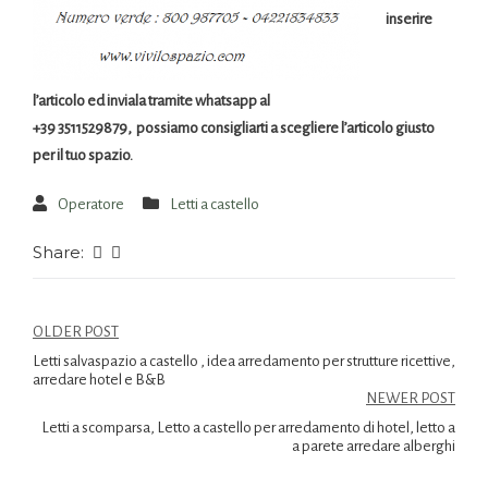
inserire
l’articolo ed inviala tramite whatsapp al
+39 3511529879, possiamo consigliarti a scegliere l’articolo giusto
per il tuo spazio.
Operatore
Letti a castello
Share:
OLDER POST
Letti salvaspazio a castello , idea arredamento per strutture ricettive,
arredare hotel e B&B
NEWER POST
Letti a scomparsa, Letto a castello per arredamento di hotel, letto a
a parete arredare alberghi