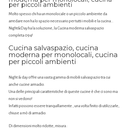
per piccoli ambienti
Molto spesso chi ha un monolocale o un piccolo ambiente da
arredare non ha lo spazio necessario per tutti i mobili e la cucina…
Night&Day ha la soluzione, la Cucina moderna salvaspazio
completa 094!
Cucina salvaspazio, cucina
moderna per monolocali, cucina
per piccoli ambienti
Night & day offre una vasta gamma di mobili salvaspazio tra cui
anche cucine armadio.
Una delle principali caratteristiche di queste cucine è che ci sono ma
non si vedono!
Infatti possono essere tranquillamente , una volta finito di utilizzarle,
chiuse a mò di armadio.
Di dimensioni molto ridotte, misura :