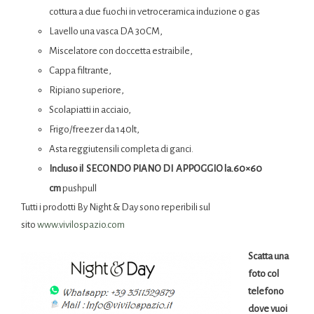
cottura a due fuochi in vetroceramica induzione o gas
Lavello una vasca DA 30CM,
Miscelatore con doccetta estraibile,
Cappa filtrante,
Ripiano superiore,
Scolapiatti in acciaio,
Frigo/freezer da 140lt,
Asta reggiutensili completa di ganci.
Incluso il SECONDO PIANO DI APPOGGIO la.60×60
cm
pushpull
Tutti i prodotti By Night & Day sono reperibili sul
sito
www.vivilospazio.com
Scatta una
foto col
telefono
dove vuoi