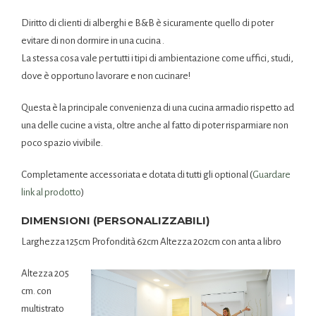
Diritto di clienti di alberghi e B&B è sicuramente quello di poter
evitare di non dormire in una cucina .
La stessa cosa vale per tutti i tipi di ambientazione come uffici, studi,
dove è opportuno lavorare e non cucinare!
Questa è la principale convenienza di una cucina armadio rispetto ad
una delle cucine a vista, oltre anche al fatto di poter risparmiare non
poco spazio vivibile.
Completamente accessoriata e dotata di tutti gli optional (
Guardare
link al prodotto
)
DIMENSIONI (PERSONALIZZABILI)
Larghezza 125cm Profondità 62cm Altezza 202cm con anta a libro
Altezza 205
cm. con
multistrato