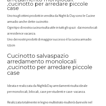
,cucinotto per arredare piccole
case
Uno tra gli ottimi prodotti in vendita da Night & Day sono le Cucine
armadio anche dette cucinotto .
Ogni tipo di nostra cucina risulta utile in tutti gli spazi : dai monolocali
ai residence vacanza.
Uno dei nostri prodotti di maggior successo è la cucina armadio
125cm
Cucinotto salvaspazio
arredamento monolocali
,cucinotto per arredare piccole
case
Ideata e realizzata da Night&Day arredamenti risulta ideale
per monolocali, bilocali, case per studenti e case-vacanza.
Realizzata totalmente in legno multistrato risulterà durevole nel