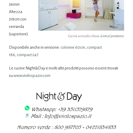
36mm
Altezza
218cm con
serranda
(superiore)
Cucina armadio chiusa (
Link al prodotto
)
Disponibile anche in versione:
colonne 60cm
,
compact
186
,
compact 247
.
Le cucine Night&Day e molti altri prodotti possono essere trovati
su
www.vivilospazio.com