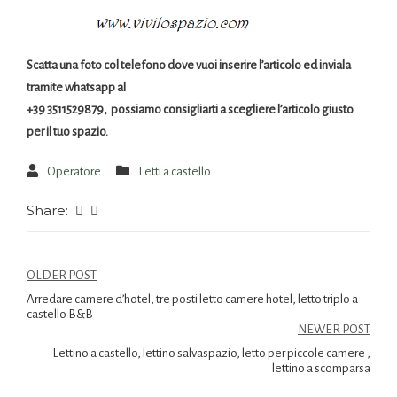
Scatta una foto col telefono dove vuoi inserire l’articolo ed inviala
tramite whatsapp al
+39 3511529879, possiamo consigliarti a scegliere l’articolo giusto
per il tuo spazio.
Operatore
Letti a castello
Share:
OLDER POST
Arredare camere d’hotel, tre posti letto camere hotel, letto triplo a
castello B&B
NEWER POST
Lettino a castello, lettino salvaspazio, letto per piccole camere ,
lettino a scomparsa