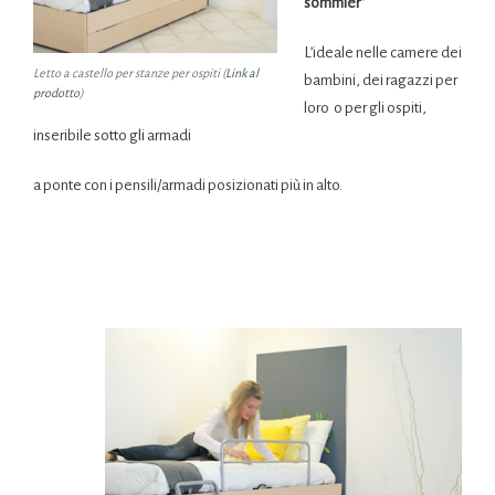
sommier”
L’ideale nelle camere dei
Letto a castello per stanze per ospiti (
Link al
bambini, dei ragazzi per
prodotto
)
loro o per gli ospiti,
inseribile sotto gli armadi
a ponte con i pensili/armadi posizionati più in alto.