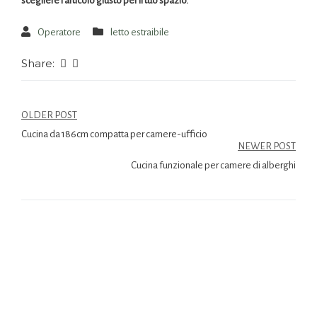
scegliere l’articolo giusto per il tuo spazio.
Operatore
letto estraibile
Share:
OLDER POST
Cucina da 186cm compatta per camere-ufficio
NEWER POST
Cucina funzionale per camere di alberghi