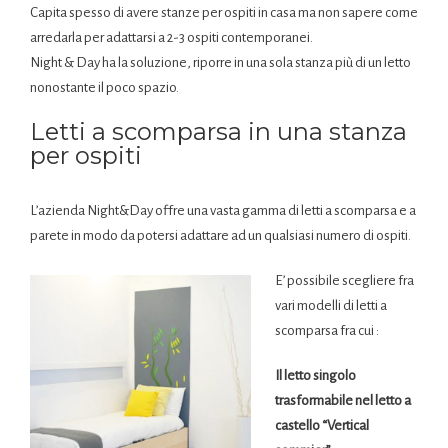
Capita spesso di avere stanze per ospiti in casa ma non sapere come
arredarla per adattarsi a 2-3 ospiti contemporanei.
Night & Day ha la soluzione, riporre in una sola stanza più di un letto
nonostante il poco spazio.
Letti a scomparsa in una stanza
per ospiti
L’azienda Night&Day offre una vasta gamma di letti a scomparsa e a
parete in modo da potersi adattare ad un qualsiasi numero di ospiti.
E’ possibile scegliere fra
vari modelli di letti a
scomparsa fra cui :
Il letto singolo
trasformabile nel letto a
castello “Vertical