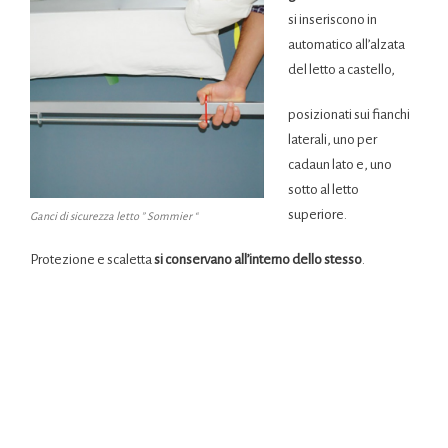
si inseriscono in
automatico all’alzata
del letto a castello,
posizionati sui fianchi
laterali, uno per
cadaun lato e, uno
sotto al letto
superiore.
Ganci di sicurezza letto ” Sommier “
Protezione e scaletta
si conservano all’interno dello stesso
.