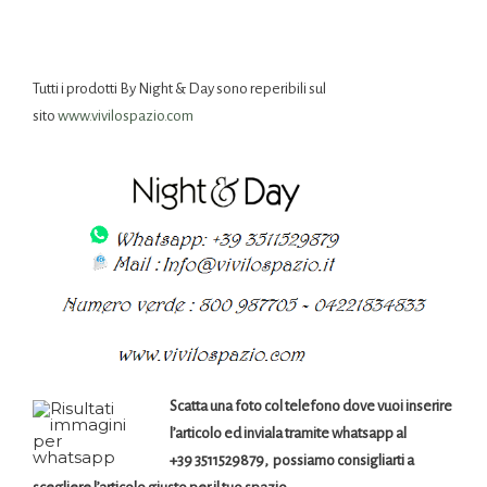
Tutti i prodotti By Night & Day sono reperibili sul
sito
www.vivilospazio.com
Scatta una foto col telefono dove vuoi inserire
l’articolo ed inviala tramite whatsapp al
+39 3511529879, possiamo consigliarti a