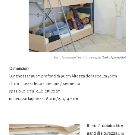
Letto “sommier” per stanze ospiti (
Link al prodotto
)
Dimensioni
Lunghezza 198cm profondità 90cm Altezza della seduta 56cm
131cm. altezza letto superiore /pavimento
spazio utile tra i due letti 70cm
materasso larghezza 80cm/190/14H cm
Il letto è
dotato di tre
ganci di sicurezza
che