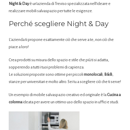
Night & Day
è un’azienda di Treviso specializzata nell’ideare e
realizzare mobili salvaspazio per tutte le esigenze.
Perché scegliere Night & Day
L’azienda ti propone esattamente ciò che serve a te, non ciò che
piace a loro!
Crea prodotti su misura dello spazio e stile che più ti si adatta,
sopperendo a tutti i tuoi problemi di capienza.
Le soluzioni proposte sono ottime per piccoli
monolocali
,
B&B
,
stanze per universitari e molto altro. Sei tu a scegliere ciò che ti serve!
Un esempio di mobile salvaspazio creativo ed originale è la
Cucina a
colonna
ideata per avere un ottimo uso dello spazio in uffici e studi.