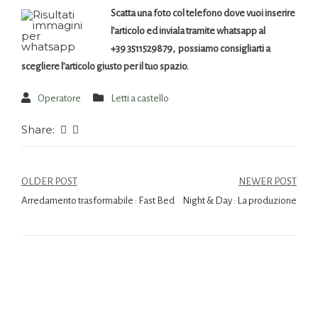
Scatta una foto col telefono dove vuoi inserire
l’articolo ed inviala tramite whatsapp al
+39 3511529879, possiamo consigliarti a
scegliere l’articolo giusto per il tuo spazio.
Operatore
Letti a castello
Share:
OLDER POST
NEWER POST
Arredamento trasformabile : Fast Bed
Night & Day : La produzione