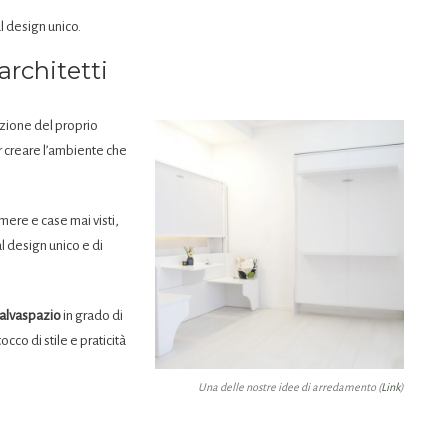
 design unico.
rchitetti
izione del proprio
r creare l’ambiente che
mere e case mai visti,
 design unico e di
alvaspazio
in grado di
co di stile e praticità
Una delle nostre idee di arredamento (
Link
)