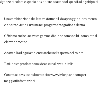
e esigenze di colore e spazio desiderate adattandoli quindi ad ogni tipo di
Una combinazione dei letti trasformabili da appoggio al pavimento
e a parete viene illustrata nel progetto fotografico a destra.
Offriamo anche una vasta gamma di cucine componibili complete di
elettrodomestici.
Adattabili ad ogni ambiente anche nell’aspetto del colore.
Tutti i nostri prodotti sono ideati e realizzati in Italia.
Contattaci o visitaci sul nostro sito www.vivilospazio.com per
maggiori informazioni.