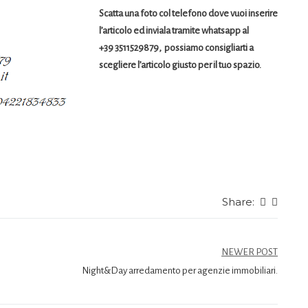
Scatta una foto col telefono dove vuoi inserire
l’articolo ed inviala tramite whatsapp al
+39 3511529879, possiamo consigliarti a
scegliere l’articolo giusto per il tuo spazio.
Share:
NEWER POST
Night&Day arredamento per agenzie immobiliari.