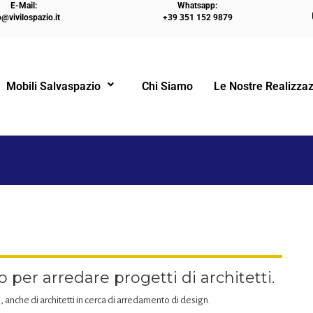
E-Mail:
Whatsapp:
o@vivilospazio.it
+39 351 152 9879
HOME
LETTI A CASTELLO
NIGHT&DAY DESIG
Mobili Salvaspazio
Chi Siamo
Le Nostre Realizzaz
!
per arredare progetti di architetti.
 anche di architetti in cerca di arredamento di design.