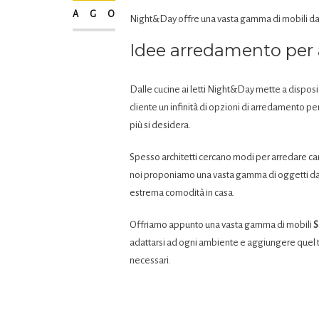
AGO
Night&Day offre una vasta gamma di mobili dal
Idee arredamento per a
Dalle cucine ai letti Night&Day mette a dispos
cliente un infinità di opzioni di arredamento pe
più si desidera.
Spesso architetti cercano modi per arredare ca
noi proponiamo una vasta gamma di oggetti dal
estrema comodità in casa.
Offriamo appunto una vasta gamma di mobili
S
adattarsi ad ogni ambiente e aggiungere quel toc
necessari.