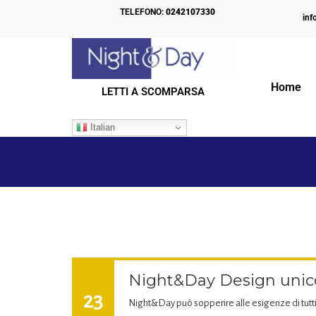
TELEFONO:
0242107330
inf
Home
LETTI A SCOMPARSA
IL NOSTRO BLOG
Italian
Night&Day Design unico 
23
Night&Day può sopperire alle esigenze di tutti,