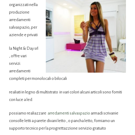
organizzati nella
produzione
arredamenti
salvaspazio, per
aziende e privati
la Night & Day srl
, offre vari
servizi.
arredamenti
completi per monolocali o bilocali
realiati in legno di multistrato in vari colori alcuni articoli sono forniti
con luce a led
possiamo realiazzare
arredamenti salvaspazio
armadi scrivanie
consolle letti a parete divani letto , o pancha letto, forniamo un
supporto tecnico per la progrettazzione servizio gratuito