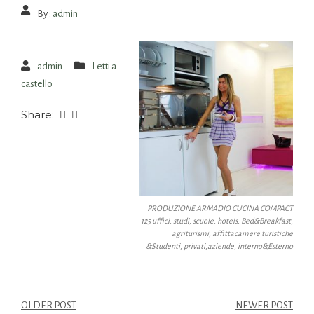
By :
admin
admin
Letti a
castello
Share:
PRODUZIONE ARMADIO CUCINA COMPACT
125 uffici, studi, scuole, hotels, Bed&Breakfast,
agriturismi, affittacamere turistiche
&Studenti, privati,aziende, interno&Esterno
OLDER POST
NEWER POST