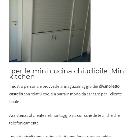
per le mini cucina chiudibile ,Mini
kitchen
Il nostro personale provvede al magazzinaggio dei
divano letto
castello
con relativi codici a barra in modo da caricare per il cliente
finale.
Assistenza al cliente nel montaggio sia con schede tecniche che
telefonicamente .
I nostri articoli come cucine o letti sono forniti preassemblati