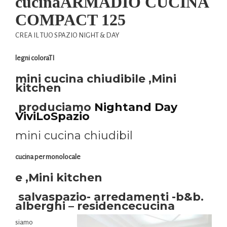
cucinaARMADIO CUCINA
COMPACT 125
CREA IL TUO SPAZIO NIGHT & DAY
legni coloraTI
mini cucina chiudibile ,Mini
kitchen
produciamo
Nightand Day
ViviLoSpazio
mini cucina chiudibil
cucina per monolocale
e ,Mini kitchen
salvaspazio- arredamenti -b&b.
alberghi
– residence
cucina
siamo