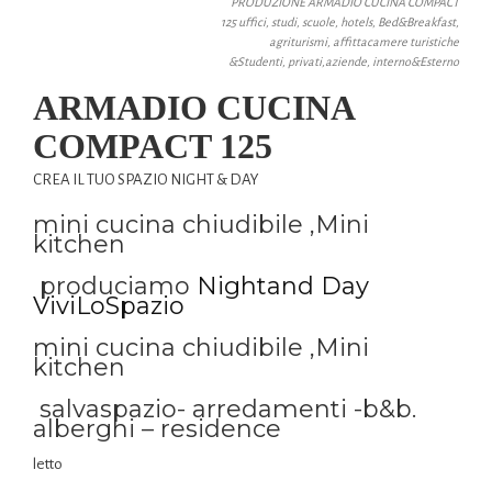
PRODUZIONE ARMADIO CUCINA COMPACT
125 uffici, studi, scuole, hotels, Bed&Breakfast,
agriturismi, affittacamere turistiche
&Studenti, privati,aziende, interno&Esterno
ARMADIO CUCINA
COMPACT 125
CREA IL TUO SPAZIO NIGHT & DAY
mini cucina chiudibile ,Mini
kitchen
produciamo
Nightand Day
ViviLoSpazio
mini cucina chiudibile ,Mini
kitchen
salvaspazio- arredamenti -b&b.
alberghi – residence
letto