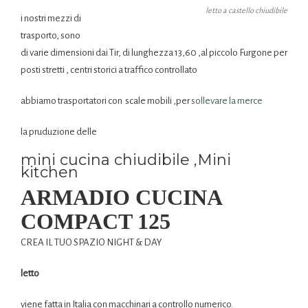
letto a castello chiudibile
i nostri mezzi di
trasporto, sono
di varie dimensioni dai Tir, di lunghezza 13,60 ,al piccolo Furgone per
posti stretti , centri storici a traffico controllato
abbiamo trasportatori con scale mobili ,per
sollevare la merce
la pruduzione delle
mini cucina chiudibile ,Mini
kitchen
ARMADIO CUCINA
COMPACT 125
CREA IL TUO SPAZIO NIGHT & DAY
letto
viene fatta in Italia con macchinari a controllo numerico.