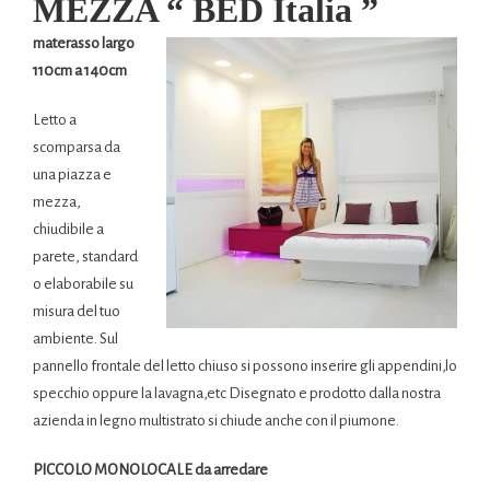
MEZZA “ BED Italia ”
materasso largo
110cm a 140cm
Letto a
scomparsa da
una piazza e
mezza,
chiudibile a
parete, standard
o elaborabile su
misura del tuo
ambiente. Sul
pannello frontale del letto chiuso si possono inserire gli appendini,lo
specchio oppure la lavagna,etc Disegnato e prodotto dalla nostra
azienda in legno multistrato si chiude anche con il piumone.
PICCOLO MONOLOCALE da arredare