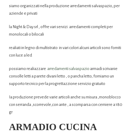
siamo organizzati nella produzione arredamenti salvaspazio, per
aziende e privati
la Night & Day srl , offre vari servizi. arredamenti completi per
monolocali o bilocali
realiati in legno di multistrato in vari colori alcuni articoli sono forniti
con luce a led
possiamo realiazzare
arredamenti salvaspazio
armadi scrivanie
consolle letti a parete divani letto , o pancha letto, forniamo un
supporto tecnico per la progrettazzione servizio gratuito
Ia produzione prevede varie articoli anche su misura ,monoblocco
con serranda ,scorrevole,con ante , a scomparsa con cerniere a 180
gr
ARMADIO CUCINA