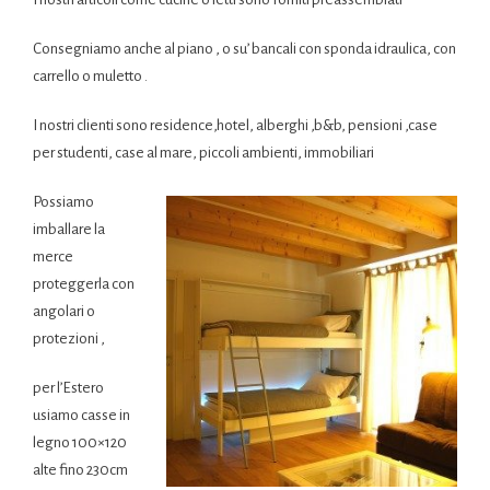
Consegniamo anche al piano , o su’ bancali con sponda idraulica, con
carrello o muletto .
I nostri clienti sono residence,hotel, alberghi ,b&b, pensioni ,case
per studenti, case al mare, piccoli ambienti, immobiliari
Possiamo
imballare la
merce
proteggerla con
angolari o
protezioni ,
per l’Estero
usiamo casse in
legno 100×120
alte fino 230cm