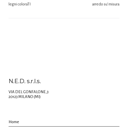
legni coloraTI
arredo su’ misura
N.E.D. s.r.l.s.
VIA DEL GONFALONE,3
20123 MILANO (MI)
Home