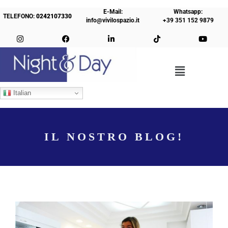
E-Mail:
Whatsapp:
TELEFONO:
0242107330
info@vivilospazio.it
+39 351 152 9879
Italian
IL NOSTRO BLOG!