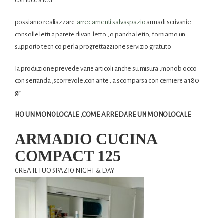
con luce a led
possiamo realiazzare
arredamenti salvaspazio
armadi scrivanie
consolle letti a parete divani letto , o pancha letto, forniamo un
supporto tecnico per la progrettazzione servizio gratuito
Ia produzione prevede varie articoli anche su misura ,monoblocco
con serranda ,scorrevole,con ante , a scomparsa con cerniere a 180
gr
HO UN MONOLOCALE ,COME ARREDARE UN MONOLOCALE
ARMADIO CUCINA
COMPACT 125
CREA IL TUO SPAZIO NIGHT & DAY