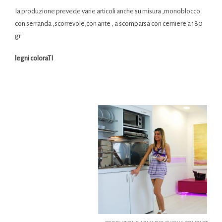
Ia produzione prevede varie articoli anche su misura ,monoblocco
con serranda ,scorrevole,con ante , a scomparsa con cerniere a 180
gr
legni coloraTI