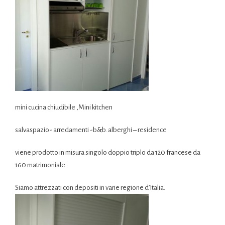
mini cucina chiudibile ,Mini kitchen
salvaspazio- arredamenti -b&b. alberghi – residence
viene prodotto in misura singolo doppio triplo da 120 francese da
160 matrimoniale
Siamo attrezzati con depositi in varie regione d’Italia.