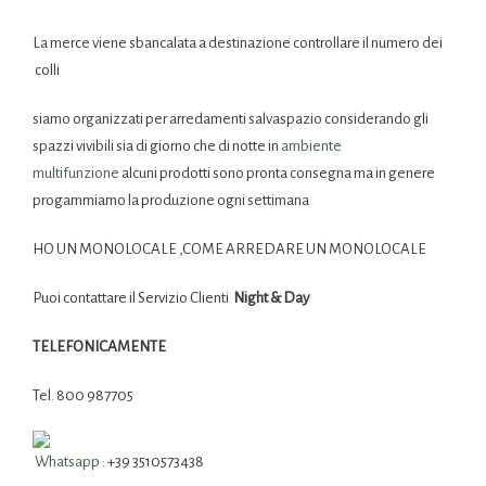
La merce viene sbancalata a destinazione controllare il numero dei
colli
siamo organizzati per arredamenti salvaspazio considerando gli
spazzi vivibili sia di giorno che di notte in
ambiente
multifunzione
alcuni prodotti sono pronta consegna ma in genere
progammiamo la produzione ogni settimana
HO UN MONOLOCALE ,COME ARREDARE UN MONOLOCALE
Puoi contattare il Servizio Clienti
Night & Day
TELEFONICAMENTE
Tel. 800 987705
Whatsapp :
+39 3510573438