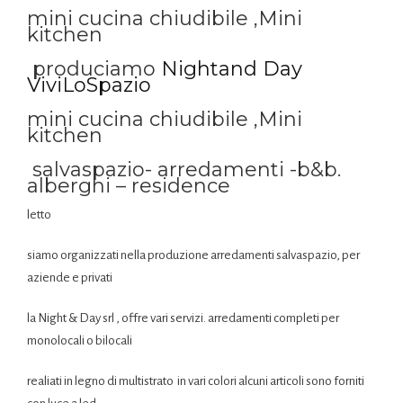
mini cucina chiudibile ,Mini
kitchen
produciamo
Nightand Day
ViviLoSpazio
mini cucina chiudibile ,Mini
kitchen
salvaspazio- arredamenti -b&b.
alberghi – residence
letto
siamo organizzati nella produzione arredamenti salvaspazio, per
aziende e privati
la Night & Day srl , offre vari servizi. arredamenti completi per
monolocali o bilocali
realiati in legno di multistrato in vari colori alcuni articoli sono forniti