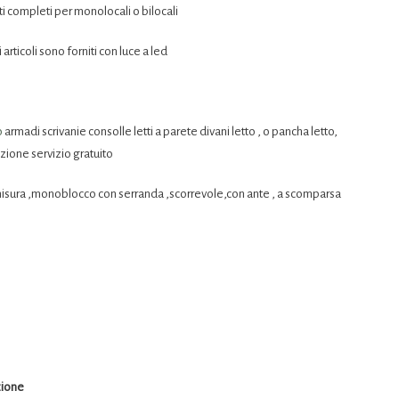
nti completi per monolocali o bilocali
i articoli sono forniti con luce a led
o
armadi scrivanie consolle letti a parete divani letto , o pancha letto,
zione servizio gratuito
 misura ,monoblocco con serranda ,scorrevole,con ante , a scomparsa
uzione