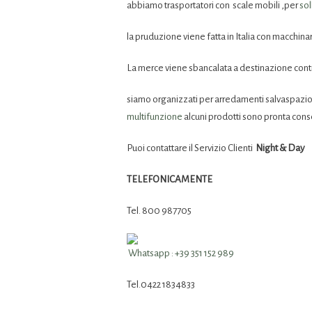
abbiamo trasportatori con scale mobili ,per
sol
la pruduzione viene fatta in Italia con macchinar
La merce viene sbancalata a destinazione contro
siamo organizzati per arredamenti salvaspazio co
multifunzione
alcuni prodotti sono pronta co
Puoi contattare il Servizio Clienti
Night & Day
TELEFONICAMENTE
Tel. 800 987705
Whatsapp : +39 351 152 989
Tel.0422 1834833