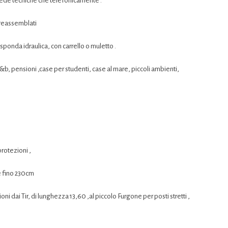
hede tecniche che telefonicamente .
 preassemblati
sponda idraulica, con carrello o muletto .
b&b, pensioni ,case per studenti, case al mare, piccoli ambienti,
rotezioni ,
e fino 230cm
oni dai Tir, di lunghezza 13,60 ,al piccolo Furgone per posti stretti ,