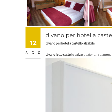
divano per hotel a castel
12
divano per hotel a castello alzabile
AGO
divano letto castell
o salvaspazio- arredamenti 