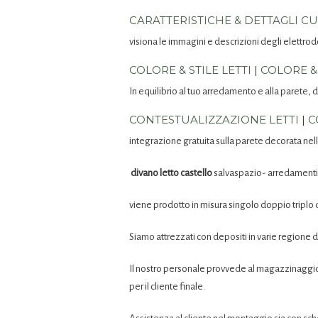
CARATTERISTICHE & DETTAGLI C
visiona le immagini e descrizioni degli elettrodo
COLORE & STILE LETTI
|
COLORE &
In equilibrio al tuo arredamento e alla parete, 
CONTESTUALIZZAZIONE LETTI
|
C
integrazione gratuita sulla parete decorata nell
divano letto castello
salvaspazio- arredamenti
viene prodotto in misura singolo doppio triplo
Siamo attrezzati con depositi in varie regione d’
Il nostro personale provvede al magazzinaggi
per il cliente finale.