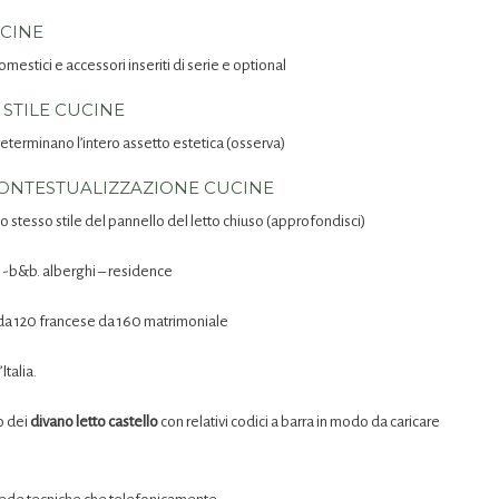
UCINE
mestici e accessori inseriti di serie e optional
 STILE CUCINE
determinano l’intero assetto estetica (osserva)
ONTESTUALIZZAZIONE CUCINE
o stesso stile del pannello del letto chiuso (approfondisci)
 -b&b. alberghi – residence
 da 120 francese da 160 matrimoniale
Italia.
o dei
divano letto castello
con relativi codici a barra in modo da caricare