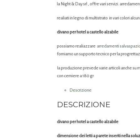
la Night & Day srl , offre vari servizi. arredame
realiati in legno di multistrato in vari colori alcun
divano per hotel a castello alzabile
possiamo realiazzare
arredamenti salvaspazi
forniamo un supporto tecnico per la progrettaz
Ia produzione prevede varie articoli anche su
con cerniere a 180 gr
Descrizione
DESCRIZIONE
divano per hotel a castello alzabile
dimensione dei letti a parete inseriti nella sol