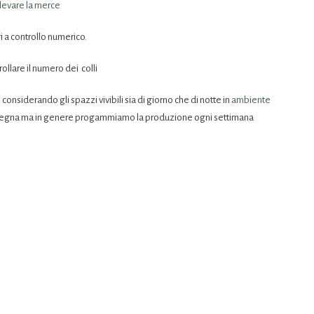
levare la merce
i a controllo numerico.
llare il numero dei colli
nsiderando gli spazzi vivibili sia di giorno che di notte in
ambiente
nsegna ma in genere progammiamo la produzione ogni settimana