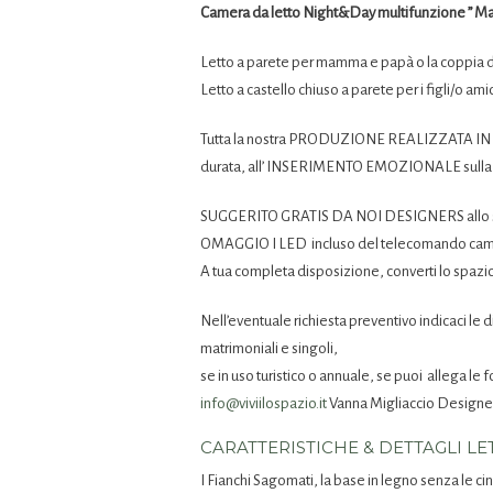
Camera da letto Night&Day multifunzione ” Ma
Letto a parete per mamma e papà o la coppia di
Letto a castello chiuso a parete per i figli/o a
Tutta la nostra PRODUZIONE REALIZZATA IN LE
durata, all’ INSERIMENTO EMOZIONALE sulla pare
SUGGERITO GRATIS DA NOI DESIGNERS allo scopo
OMAGGIO I LED incluso del telecomando cambia 
A tua completa disposizione, converti lo spazi
Nell’eventuale richiesta preventivo indicaci le 
matrimoniali e singoli,
se in uso turistico o annuale, se puoi allega le f
info@viviilospazio.it
Vanna Migliaccio Designer 
CARATTERISTICHE & DETTAGLI LE
I Fianchi Sagomati, la base in legno senza le ci