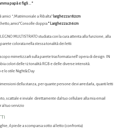
mma papà e figli … ”
 amici “;Matrimoniale a Ribalta”
larghezza 182cm
michetto,amici”Consolle doppia
” Larghezza 216cm
GNO MULTISTRATO studiata con la cura attenta alla funzione, alla
te colorata nella stessa tonalità dei letti.
 mimetizzarli sulla parete trasformata nell’ opera di design. IN
colori delle 12 tonalità RGB e delle diverse intensità.
o e lo stile Night&Day
dimensioni della stanza, per quante persone devi arredarla, quanti letti
oto, scattale e inviale direttamente dal tuo cellulare alla mia email
al tuo servizio
TTI
nghie, il piede a scomparsa sotto al letto (confronta)