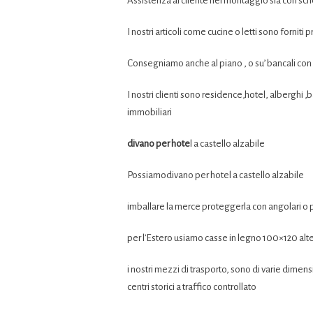
Assistenza al cliente nel montaggio sia con sc
I nostri articoli come cucine o letti sono forniti
Consegniamo anche al piano , o su’ bancali con 
I nostri clienti sono residence,hotel, alberghi ,
immobiliari
divano per hote
l a castello alzabile
Possiamodivano per hotel a castello alzabile
imballare la merce proteggerla con angolari o p
per l’Estero usiamo casse in legno 100×120 alt
i nostri mezzi di trasporto, sono di varie dimensi
centri storici a traffico controllato