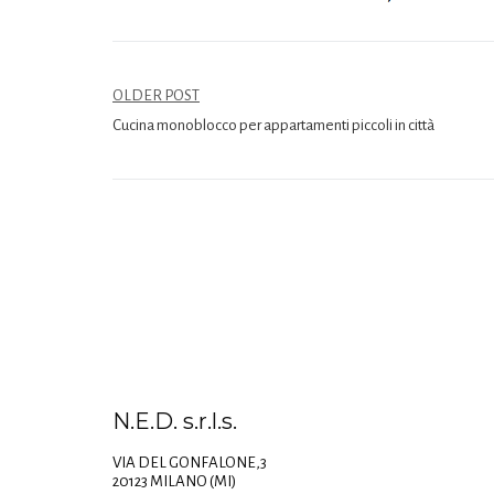
OLDER POST
Cucina monoblocco per appartamenti piccoli in città
N.E.D. s.r.l.s.
VIA DEL GONFALONE,3
20123 MILANO (MI)