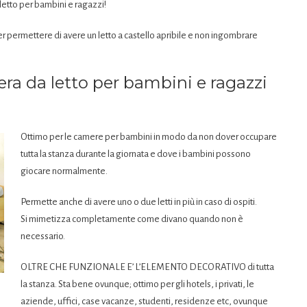
tto per bambini e ragazzi!
r permettere di avere un letto a castello apribile e non ingombrare
a da letto per bambini e ragazzi
Ottimo per le camere per bambini in modo da non dover occupare
tutta la stanza durante la giornata e dove i bambini possono
giocare normalmente.
Permette anche di avere uno o due letti in più in caso di ospiti.
Si mimetizza completamente come divano quando non è
necessario.
OLTRE CHE FUNZIONALE E’ L’ELEMENTO DECORATIVO di tutta
la stanza. Sta bene ovunque; ottimo per gli hotels, i privati, le
aziende, uffici, case vacanze, studenti, residenze etc, ovunque