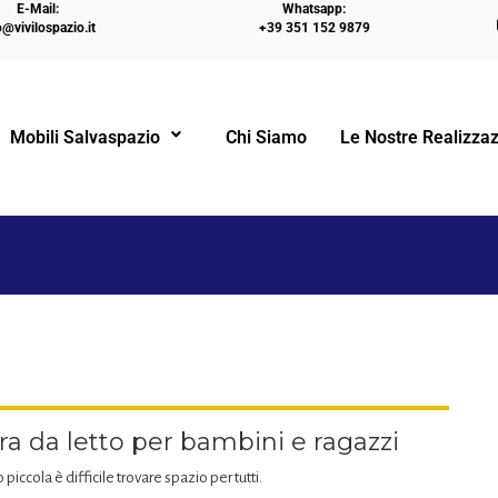
E-Mail:
Whatsapp:
o@vivilospazio.it
+39 351 152 9879
HOME
LETTI A CASTELLO
ARREDAMENT
Mobili Salvaspazio
Chi Siamo
Le Nostre Realizzaz
!
 da letto per bambini e ragazzi
 piccola è difficile trovare spazio per tutti.