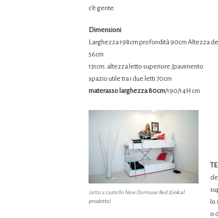
c’è gente.
Dimensioni
Larghezza 198cm profondità 90cm Altezza de
56cm
131cm. altezza letto superiore /pavimento
spazio utile tra i due letti 70cm
materasso larghezza 80cm
/190/14H cm
TE
dei
su
Letto a castello New Dormuse Bed (
Link al
lo
prodotto
)
o 