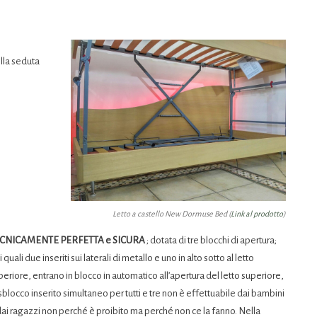
lla seduta
Letto a castello New Dormuse Bed (
Link al prodotto
)
CNICAMENTE PERFETTA e SICURA
; dotata di tre blocchi di apertura;
 quali due inseriti sui laterali di metallo e uno in alto sotto al letto
periore, entrano in blocco in automatico all’apertura del letto superiore,
 sblocco inserito simultaneo per tutti e tre non è effettuabile dai bambini
dai ragazzi non perché è proibito ma perché non ce la fanno. Nella