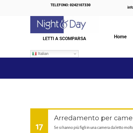
TELEFONO:
0242107330
inf
Home
LETTI A SCOMPARSA
IL NOSTRO BLOG
Italian
Arredamento per camera
17
Se si hanno più figli in una camera da letto molto