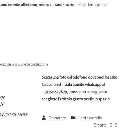
sono inserite all’interno
, non occupano spazio. Le basi letto sono a
ovati su
www.vivilospazio.com
Scatta una foto col telefono dove vuoi inserire
l’articolo ed inviala tramite whatsapp al
+39 3511529879, possiamo consigliarti a
scegliere l’articolo giusto per il tuo spazio.
Operatore
Letti a castello
Share: