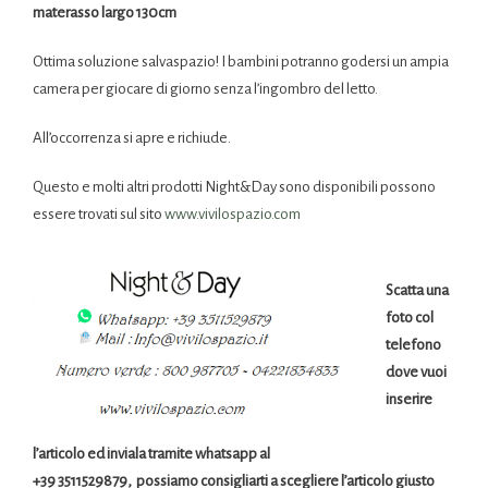
materasso largo 130cm
Ottima soluzione salvaspazio! I bambini potranno godersi un ampia
camera per giocare di giorno senza l’ingombro del letto.
All’occorrenza si apre e richiude.
Questo e molti altri prodotti Night&Day sono disponibili possono
essere trovati sul sito
www.vivilospazio.com
Scatta una
foto col
telefono
dove vuoi
inserire
l’articolo ed inviala tramite whatsapp al
+39 3511529879, possiamo consigliarti a scegliere l’articolo giusto