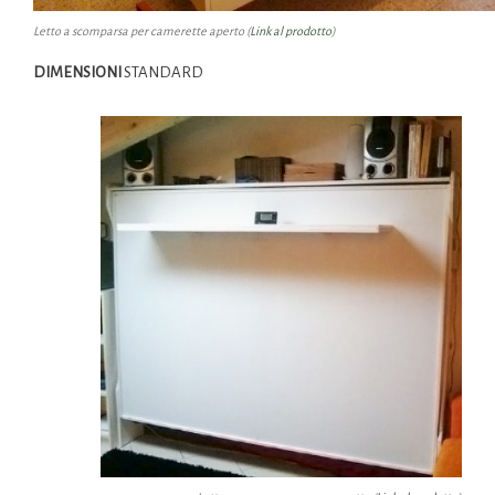
Letto a scomparsa per camerette aperto (
Link al prodotto
)
DIMENSIONI
STANDARD