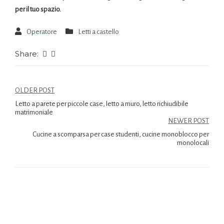
per il tuo spazio.
Operatore
Letti a castello
Share:
OLDER POST
Letto a parete per piccole case, letto a muro, letto richiudibile
matrimoniale
NEWER POST
Cucine a scomparsa per case studenti, cucine monoblocco per
monolocali