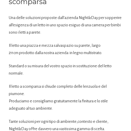
scomparsa
Una delle soluzioni proposte dall’azienda Night&Day per sopperire
all’esigenza di un letto in uno spazio esiguo di una camera per bimbi
sono i letti a parete.
Il letto una piazza e mezza salvaspazio su parete, largo
211cm prodotto dalla nostra azienda in legno multistrato.
Standard o su misura del vostro spazio in sostituzione del letto
normale.
Il letto a scomparsa si chiude completo delle lenzuola e del
piumone.
Produciamo e consigliamo gratuitamente la finitura e lo stile
adeguato al tuo ambiente.
Tante soluzioni per ogni tipo di ambiente,contesto e cliente,
Night&Day offre davvero una vastissima gamma di scelta.