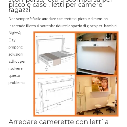
piccole case , letti per camere
ragazzi
Non sempre è facile arredare camerette di piccole dimensioni.
Inserendo il letto si potrebbe ridurre lo spazio di gioco per i bambini.
Night &
Day
propone
soluzioni
ad hoc per
risolvere
questo
problema!
Arredare camerette con letti a