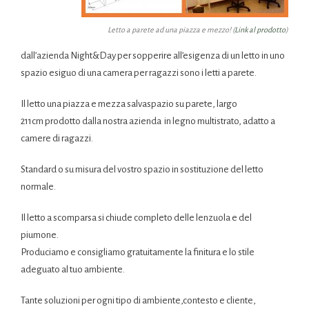
Letto a parete ad una piazza e mezzo! (
Link al prodotto
)
dall’azienda Night&Day per sopperire all’esigenza di un letto in uno
spazio esiguo di una camera per ragazzi sono i letti a parete.
Il letto una piazza e mezza salvaspazio su parete, largo
211cm prodotto dalla nostra azienda in legno multistrato, adatto a
camere di ragazzi.
Standard o su misura del vostro spazio in sostituzione del letto
normale.
Il letto a scomparsa si chiude completo delle lenzuola e del
piumone.
Produciamo e consigliamo gratuitamente la finitura e lo stile
adeguato al tuo ambiente.
Tante soluzioni per ogni tipo di ambiente,contesto e cliente,