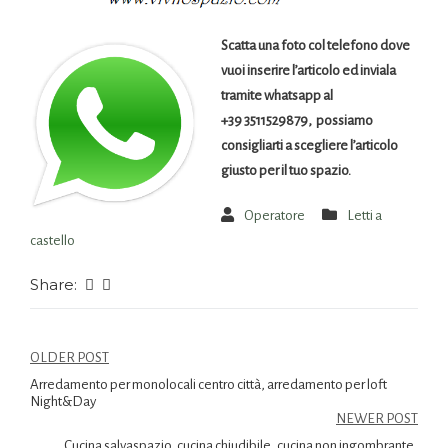
Scatta una foto col telefono dove
vuoi inserire l’articolo ed inviala
tramite whatsapp al
+39 3511529879, possiamo
consigliarti a scegliere l’articolo
giusto per il tuo spazio.
Operatore
Letti a
castello
Share:
OLDER POST
Arredamento per monolocali centro città, arredamento per loft
Night&Day
NEWER POST
Cucina salvaspazio, cucina chiudibile, cucina non ingombrante,