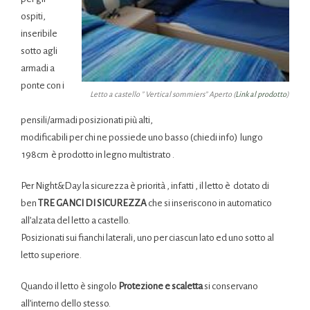
ospiti,
inseribile
sotto agli
armadi a
ponte con i
Letto a castello ” Vertical sommiers” Aperto (
Link al prodotto
)
pensili/armadi posizionati più alti,
modificabili per chi ne possiede uno basso (chiedi info) lungo
198cm è prodotto in legno multistrato .
Per Night&Day la sicurezza è priorità , infatti , il letto è dotato di
ben
TRE GANCI DI SICUREZZA
che si inseriscono in automatico
all’alzata del letto a castello.
Posizionati sui fianchi laterali, uno per ciascun lato ed uno sotto al
letto superiore.
Quando il letto è singolo
Protezione e scaletta
si conservano
all’interno dello stesso.