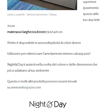
superiore
/pavimento
spazio utile
Letto a castello ” Vertical sommiers ” Chiuso
tra i due letti
70cm
materasso larghezza 80cm
/190/14H cm
Il letto è disponibile in una molteplicità di colori diversi.
Utilissimo per ottimizzare l’arredamento interno salvaspazio!
Night&Day ti aiuterà nella scelta del colore e delle dimensioni che
più si adattano al tuo ambiente.
Questo e molti altri prodotti possono essere trovati
su
www.vivilospazio.com