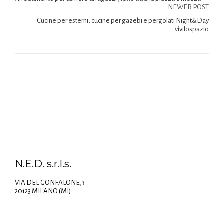
NEWER POST
Cucine per esterni, cucine per gazebi e pergolati Night&Day
vivilospazio
N.E.D. s.r.l.s.
VIA DEL GONFALONE,3
20123 MILANO (MI)