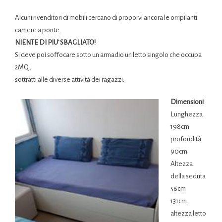
Alcuni rivenditori di mobili cercano di proporvi ancora le orripilanti
camere a ponte.
NIENTE DI PIU’ SBAGLIATO!
Si deve poi soffocare sotto un armadio un letto singolo che occupa
2MQ ,
sottratti alle diverse attività dei ragazzi.
Dimensioni
Lunghezza
198cm
profondità
90cm
Altezza
della seduta
56cm
131cm.
altezza letto