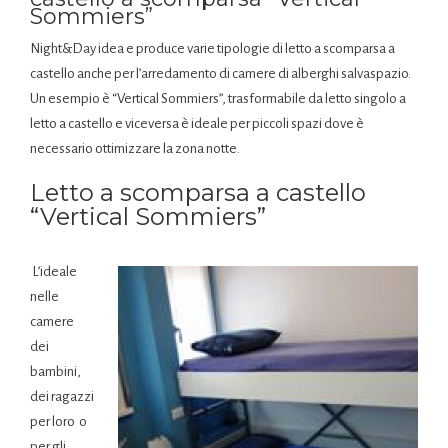
Sommiers”
Night&Day idea e produce varie tipologie di letto a scomparsa a
castello anche per l’arredamento di camere di alberghi salvaspazio.
Un esempio è “Vertical Sommiers”, trasformabile da letto singolo a
letto a castello e viceversa è ideale per piccoli spazi dove è
necessario ottimizzare la zona notte.
Letto a scomparsa a castello
“Vertical Sommiers”
L’ideale
nelle
camere
dei
bambini,
dei ragazzi
per loro o
per gli