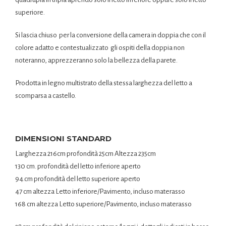
superiore.
Si lascia chiuso per la conversione della camera in doppia che con il
colore adatto e contestualizzato gli ospiti della doppia non
noteranno, apprezzeranno solo la bellezza della parete.
Prodotta in legno multistrato della stessa larghezza del letto a
scomparsa a castello.
DIMENSIONI STANDARD
Larghezza 216cm profondità 25cm Altezza 235cm
130 cm. profondità del letto inferiore aperto
94.cm profondità del letto superiore aperto
47 cm altezza Letto inferiore/Pavimento, incluso materasso
168 cm altezza Letto superiore/Pavimento, incluso materasso