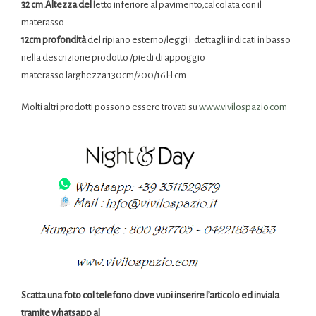
32 cm.Altezza del
letto inferiore al pavimento,calcolata con il
materasso
12cm profondità
del ripiano esterno/leggi i dettagli indicati in basso
nella descrizione prodotto /piedi di appoggio
materasso larghezza 130cm/200/16H cm
Molti altri prodotti possono essere trovati su
www.vivilospazio.com
Scatta una foto col telefono dove vuoi inserire l’articolo ed inviala
tramite whatsapp al