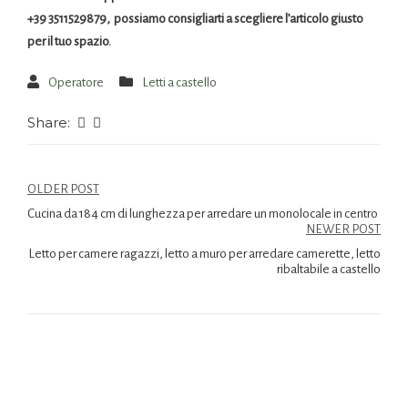
+39 3511529879, possiamo consigliarti a scegliere l’articolo giusto
per il tuo spazio.
Operatore
Letti a castello
Share:
OLDER POST
Cucina da 184 cm di lunghezza per arredare un monolocale in centro
NEWER POST
Letto per camere ragazzi, letto a muro per arredare camerette, letto
ribaltabile a castello