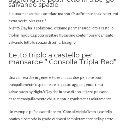
salvando spazio
Hai una mansarda da arredare ma non c’è sufficiente spazio per letti
extra per i tuoi ragazzi?
Night&Day ha la soluzione, creiamo per mansarde letti a castello
tripli in modo da poter ospitare 3 persone contemporaneamente
salvando tutto lo spazio di cui hai bisogno!
Letto triplo a castello per
mansarde ” Consolle Tripla Bed”
Una camera che in genere è destinata a due persone può
tranquillamente ospitarne tre o quattro aggiungendo i letti
salvaspazio by Night&Day che in caso di non utilizzo possono
essere tranquillamente chiusi e non ingombrare assolutamente.
Un esempio può essere il nostro “
Consolle tripla
” letto a castello
pratico e comodo in grado di riporsi completamente nella parete.