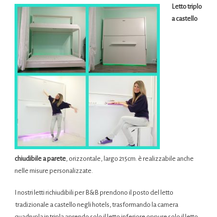
Letto triplo
a castello
chiudibile a parete
, orizzontale, largo 215cm. è realizzabile anche
nelle misure personalizzate.
I nostri letti richiudibili per B&B prendono il posto del letto
tradizionale a castello negli hotels, trasformando la camera
quadrupla in tripla aprendo solo il letto inferiore oppure solo il letto