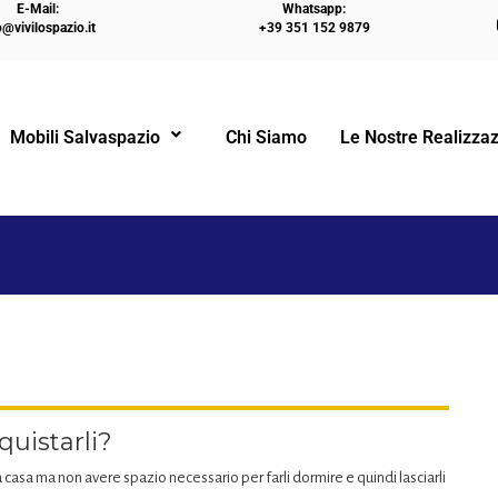
E-Mail:
Whatsapp:
o@vivilospazio.it
+39 351 152 9879
HOME
LETTI A 
Mobili Salvaspazio
Chi Siamo
Le Nostre Realizzaz
!
quistarli?
a casa ma non avere spazio necessario per farli dormire e quindi lasciarli