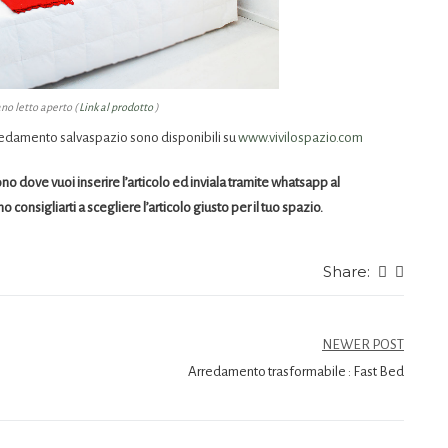
no letto aperto (
Link al prodotto
)
arredamento salvaspazio sono disponibili su
www.vivilospazio.com
ono dove vuoi inserire l’articolo ed inviala tramite whatsapp al
onsigliarti a scegliere l’articolo giusto per il tuo spazio.
Share:
NEWER POST
Arredamento trasformabile : Fast Bed