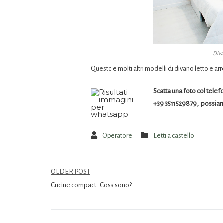
Diva
Questo e molti altri modelli di divano letto e 
Scatta una foto col telef
+39 3511529879, possiamo c
Operatore
Letti a castello
OLDER POST
Cucine compact : Cosa sono?