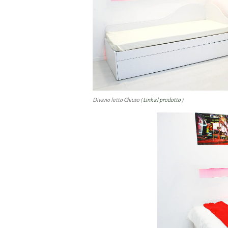
Divano letto Chiuso (
Link al prodotto
)