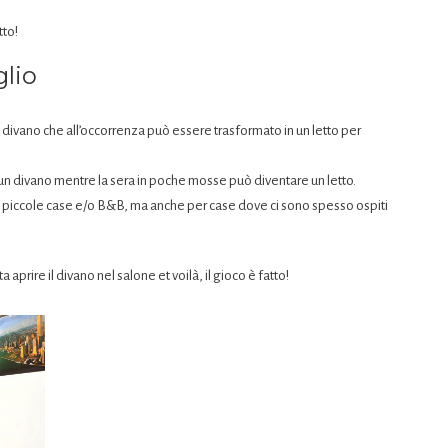
tto!
glio
divano che all’occorrenza può essere trasformato in un letto per
i un divano mentre la sera in poche mosse può diventare un letto.
e piccole case e/o B&B, ma anche per case dove ci sono spesso ospiti
 aprire il divano nel salone et voilà, il gioco è fatto!