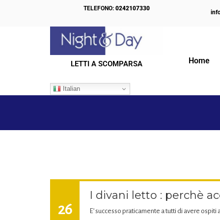
TELEFONO:
0242107330
inf
Home
LETTI A SCOMPARSA
IL NOSTRO BLOG
Italian
I divani letto : perchè ac
26
E’ successo praticamente a tutti di avere ospiti 