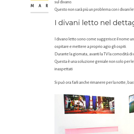
sul divano.
MAR
Questo non sarà più un problema con i divani le
I divani letto nel detta
I divano letto sono come suggerisce il nome un 
ospitare e mettere a proprio agio gli ospiti.
Durante la giornata, avanti la TV la comodità d
Questa è una soluzione geniale non solo per l
inaspettati
Si può ora farli anche rimanere per la notte, basta