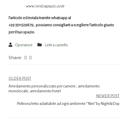
l’articolo ed inviala tramite whatsapp al
+39 3511529879, possiamo consigliarti a scegliere l’articolo giusto
per il tuo spazio.
Operatore
Letti a castello
Share:
OLDER POST
Arredamento personalizzato per camere , arredamento
monolocale, arredamento hotel
NEWER POST
Poltrona letto adattabile ad ogni ambiente “Nini” by Night&Day