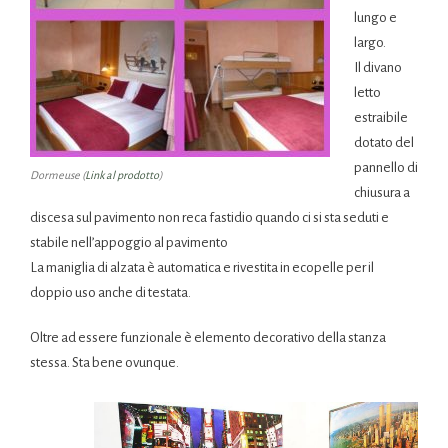
lungo e
largo.
Il divano
letto
estraibile
dotato del
pannello di
Dormeuse (
Link al prodotto
)
chiusura a
discesa sul pavimento non reca fastidio quando ci si sta seduti e
stabile nell’appoggio al pavimento
La maniglia di alzata è automatica e rivestita in ecopelle per il
doppio uso anche di testata.
Oltre ad essere funzionale è elemento decorativo della stanza
stessa. Sta bene ovunque.