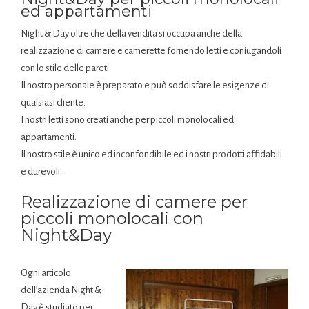
ed appartamenti
Night & Day oltre che della vendita si occupa anche della
realizzazione di camere e camerette fornendo letti e coniugandoli
con lo stile delle pareti.
Il nostro personale è preparato e può soddisfare le esigenze di
qualsiasi cliente.
I nostri letti sono creati anche per piccoli monolocali ed
appartamenti.
Il nostro stile è unico ed inconfondibile ed i nostri prodotti affidabili
e durevoli.
Realizzazione di camere per
piccoli monolocali con
Night&Day
Ogni articolo
dell’azienda Night &
Day è studiato per