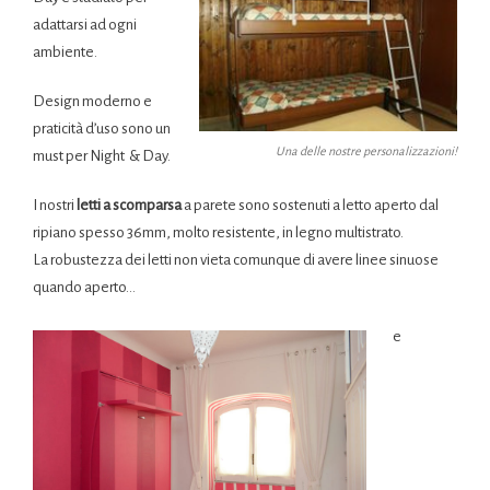
adattarsi ad ogni
ambiente.
Design moderno e
praticità d’uso sono un
Una delle nostre personalizzazioni!
must per Night & Day.
I nostri
letti a scomparsa
a parete sono sostenuti a letto aperto dal
ripiano spesso 36mm, molto resistente, in legno multistrato.
La robustezza dei letti non vieta comunque di avere linee sinuose
quando aperto…
e