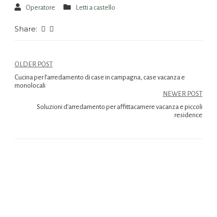
Operatore
Letti a castello
Share:
OLDER POST
Cucina per l’arredamento di case in campagna, case vacanza e
monolocali
NEWER POST
Soluzioni d’arredamento per affittacamere vacanza e piccoli
residence