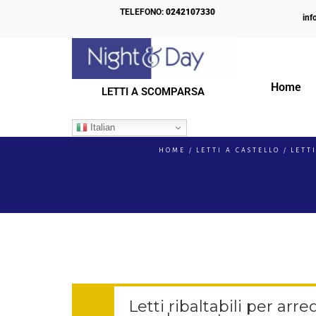
TELEFONO:
0242107330
inf
Home
LETTI A SCOMPARSA
IL NOSTRO BLOG
Italian
HOME
LETTI A CASTELLO
LETT
Letti ribaltabili per arr