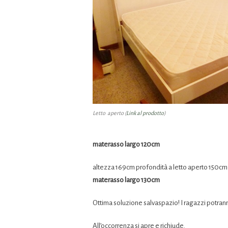
Letto aperto (
Link al prodotto
)
materasso largo 120cm
altezza 169cm profondità a letto aperto 150cm
materasso largo 130cm
Ottima soluzione salvaspazio! I ragazzi potran
All’occorrenza si apre e richiude.