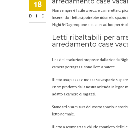
arredamento case vacan
18
Non sempre è facile arredare camerette di pic
DIC
Inserendo il letto si potrebbe ridurre lo spazio 
Night & Day propone soluzioni ad hoc per risolv
Letti ribaltabili per ar
arredamento case vaca
Una delle soluzioni proposte dall’azienda Nigh
camera per ragazzi sono i letti a parete.
Il letto una piazza e mezza salvaspazio su pare
211cm prodotto dalla nostra azienda in legno mu
adatto a camere di ragazzi.
Standard o su misura del vostro spazio in sosti
letto normale.
Il letto a scomparsa si chiude completo delle l