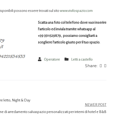
sponibili possono essere trovati sul sito
www.vivilospazio.com
Scatta una foto col telefono dove vuoi inserire
l’articolo ed inviala tramite whatsapp al
+39 3511529879, possiamo consigliarti a
scegliere l’articolo giusto per il tuo spazio.
Operatore
Letti a castello
Share:
e letto, Night & Day
NEWER POST
ne di arredamento salvaspazio personalizzati per interni di hotel e B&B