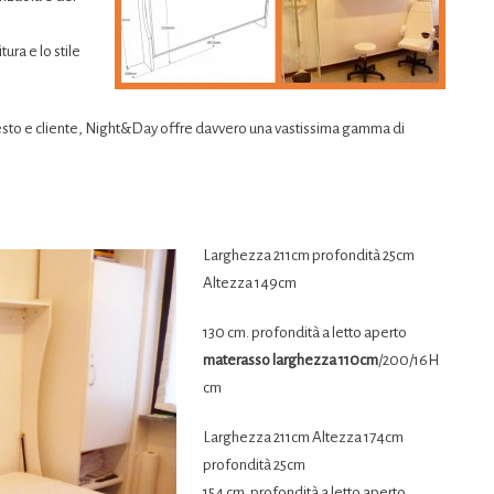
ura e lo stile
testo e cliente, Night&Day offre davvero una vastissima gamma di
Larghezza 211cm profondità 25cm
Altezza 149cm
130 cm. profondità a letto aperto
materasso larghezza 110cm
/200/16H
cm
Larghezza 211cm Altezza 174cm
profondità 25cm
154 cm. profondità a letto aperto