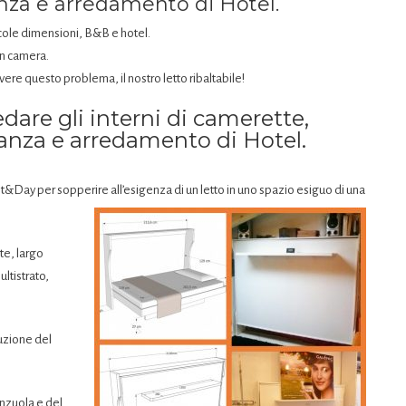
za e arredamento di Hotel.
cole dimensioni, B&B e hotel.
in camera.
ere questo problema, il nostro letto ribaltabile!
redare gli interni di camerette,
nza e arredamento di Hotel.
t&Day per sopperire all’esigenza di un letto in uno spazio esiguo di una
te, largo
ltistrato,
tuzione del
enzuola e del