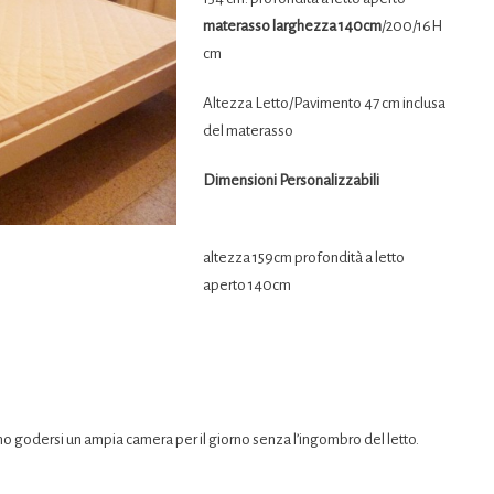
materasso larghezza 140cm
/200/16H
cm
Altezza Letto/Pavimento 47 cm inclusa
del materasso
Dimensioni Personalizzabili
altezza 159cm profondità a letto
aperto 140cm
no godersi un ampia camera per il giorno senza l’ingombro del letto.