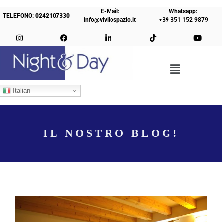
E-Mail:
Whatsapp:
TELEFONO:
0242107330
info@vivilospazio.it
+39 351 152 9879
Italian
IL NOSTRO BLOG!