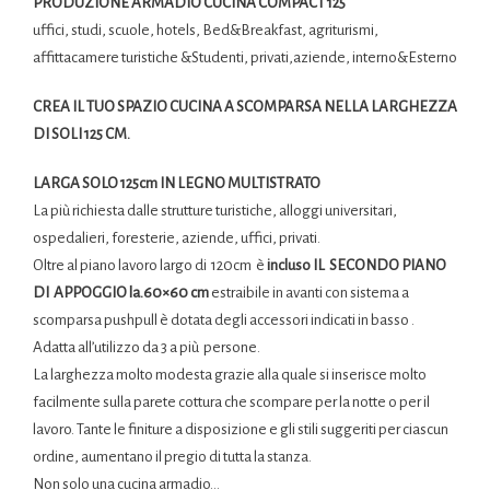
PRODUZIONE
ARMADIO CUCINA COMPACT 125
uffici, studi, scuole, hotels, Bed&Breakfast, agriturismi,
affittacamere turistiche &Studenti, privati,aziende, interno&Esterno
CREA IL TUO SPAZIO CUCINA A SCOMPARSA NELLA LARGHEZZA
DI SOLI 125 CM.
LARGA SOLO 125cm IN LEGNO MULTISTRATO
La più richiesta dalle strutture turistiche, alloggi universitari,
ospedalieri, foresterie, aziende, uffici, privati.
Oltre al piano lavoro largo di 120cm è
incluso IL
SECONDO PIANO
DI APPOGGIO la.60×60 cm
estraibile in avanti con sistema a
scomparsa pushpull è dotata degli accessori indicati in basso .
Adatta all’utilizzo da 3 a più persone.
La larghezza molto modesta grazie alla quale si inserisce molto
facilmente sulla parete cottura che scompare per la notte o per il
lavoro. Tante le finiture a disposizione e gli stili suggeriti per ciascun
ordine, aumentano il pregio di tutta la stanza.
Non solo una cucina armadio…