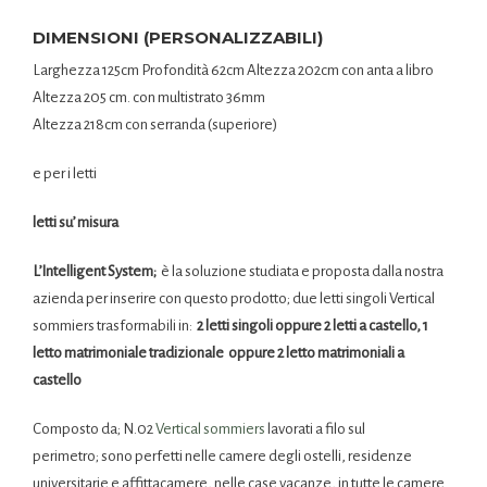
DIMENSIONI (PERSONALIZZABILI)
Larghezza 125cm Profondità 62cm Altezza 202cm con anta a libro
Altezza 205 cm. con multistrato 36mm
Altezza 218cm con serranda (superiore)
e per i letti
letti su’ misura
L’Intelligent System;
è la soluzione studiata e proposta dalla nostra
azienda per inserire con questo prodotto; due letti singoli Vertical
sommiers trasformabili in:
2 letti singoli oppure 2 letti a castello, 1
letto matrimoniale tradizionale oppure 2 letto matrimoniali a
castello
Composto da; N.02
Vertical sommiers
lavorati a filo sul
perimetro; sono perfetti nelle camere degli ostelli, residenze
universitarie e affittacamere, nelle case vacanze, in tutte le camere