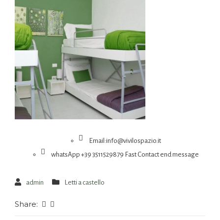
Email:info@vivilospazio.it
whatsApp +39 3511529879 Fast Contact end message
admin
Letti a castello
Share: