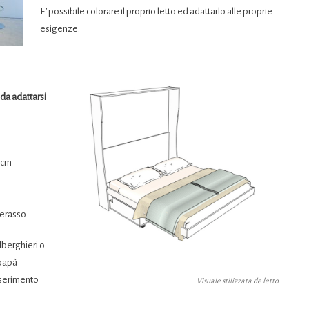
E’ possibile colorare il proprio letto ed adattarlo alle proprie
esigenze.
da adattarsi
7cm
terasso
lberghieri o
 papà
nserimento
Visuale stilizzata de letto