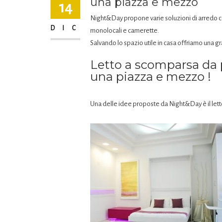
una piazza e mezzo
14
Night&Day propone varie soluzioni di arredo con
DIC
monolocali e camerette.
Salvando lo spazio utile in casa offriamo una gr
Letto a scomparsa da 
una piazza e mezzo !
Una delle idee proposte da Night&Day è il lett