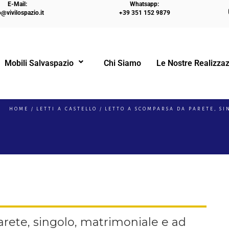
E-Mail:
Whatsapp:
o@vivilospazio.it
+39 351 152 9879
Mobili Salvaspazio
Chi Siamo
Le Nostre Realizzaz
!
HOME
LETTI A CASTELLO
LETTO A SCOMPARSA DA PARETE, S
rete, singolo, matrimoniale e ad