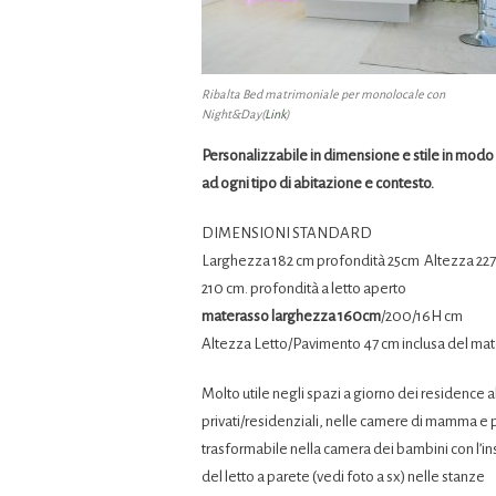
Ribalta Bed matrimoniale per monolocale con
Night&Day(
Link
)
Personalizzabile in dimensione e stile in modo 
ad ogni tipo di abitazione e contesto.
DIMENSIONI STANDARD
Larghezza 182 cm profondità 25cm
Altezza 22
210 cm. profondità a letto aperto
materasso larghezza 160cm
/200/16H cm
Altezza Letto/Pavimento 47 cm inclusa del ma
Molto utile negli spazi a giorno dei residence a
privati/residenziali, nelle camere di mamma e
trasformabile nella camera dei bambini con l’i
del letto a parete (vedi foto a sx) nelle stanze