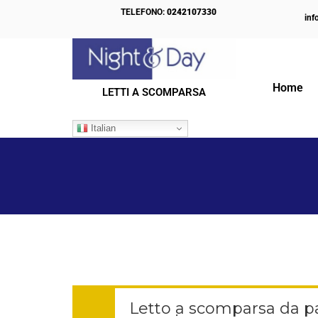
TELEFONO:
0242107330
inf
Home
LETTI A SCOMPARSA
IL NOSTRO BLOG
Italian
Letto a scomparsa da pa