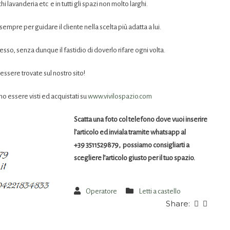
 lavanderia etc e in tutti gli spazi non molto larghi.
sempre per guidare il cliente nella scelta più adatta a lui.
esso, senza dunque il fastidio di doverlo rifare ogni volta.
ssere trovate sul nostro sito!
o essere visti ed acquistati su
www.vivilospazio.com
Scatta una foto col telefono dove vuoi inserire
l’articolo ed inviala tramite whatsapp al
+39 3511529879, possiamo consigliarti a
scegliere l’articolo giusto per il tuo spazio.
Operatore
Letti a castello
Share: