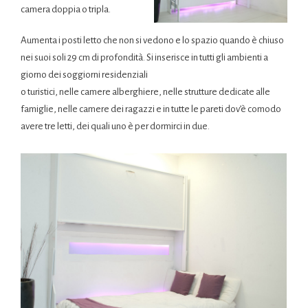
camera doppia o tripla.
Aumenta i posti letto che non si vedono e lo spazio quando è chiuso
nei suoi soli 29 cm di profondità. Si inserisce in tutti gli ambienti a
giorno dei soggiorni residenziali
o turistici, nelle camere alberghiere, nelle strutture dedicate alle
famiglie, nelle camere dei ragazzi e in tutte le pareti dov’è comodo
avere tre letti, dei quali uno è per dormirci in due.