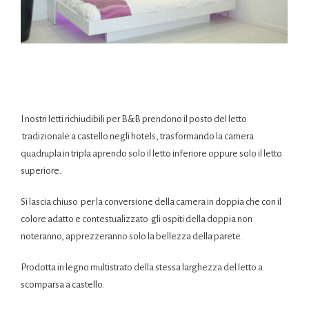
I nostri letti richiudibili per B&B prendono il posto del letto
tradizionale a castello negli hotels, trasformando la camera
quadrupla in tripla aprendo solo il letto inferiore oppure solo il letto
superiore.
Si lascia chiuso per la conversione della camera in doppia che con il
colore adatto e contestualizzato gli ospiti della doppia non
noteranno, apprezzeranno solo la bellezza della parete.
Prodotta in legno multistrato della stessa larghezza del letto a
scomparsa a castello.