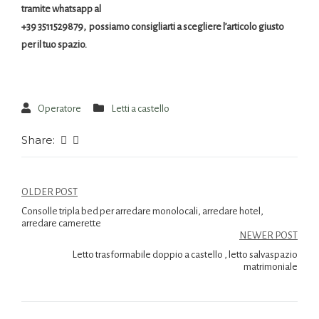
tramite whatsapp al
+39 3511529879, possiamo consigliarti a scegliere l’articolo giusto
per il tuo spazio.
Operatore
Letti a castello
Share:
OLDER POST
Consolle tripla bed per arredare monolocali, arredare hotel,
arredare camerette
NEWER POST
Letto trasformabile doppio a castello , letto salvaspazio
matrimoniale