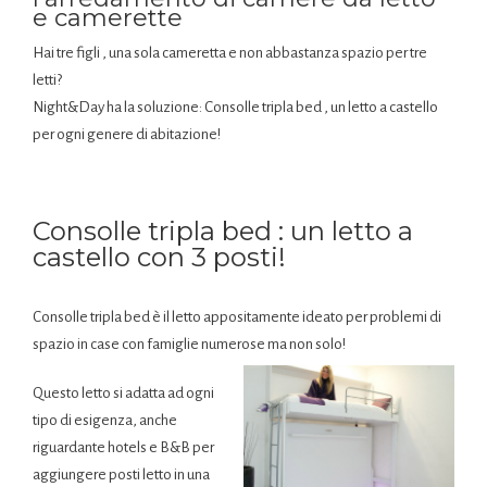
e camerette
Hai tre figli , una sola cameretta e non abbastanza spazio per tre
letti?
Night&Day ha la soluzione: Consolle tripla bed , un letto a castello
per ogni genere di abitazione!
Consolle tripla bed : un letto a
castello con 3 posti!
Consolle tripla bed è il letto appositamente ideato per problemi di
spazio in case con famiglie numerose ma non solo!
Questo letto si adatta ad ogni
tipo di esigenza, anche
riguardante hotels e B&B per
aggiungere posti letto in una