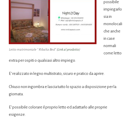
possibile
impiegarlo
sia in
monolocali
che anche
in case
normali
Letto matrimoniale ” Ribalta Bed” (
Link al prodotto
)
come letto
extra per ospiti o qualsiasi altro impiego.
E’ realizzato in legno multistrato, sicuro e pratico da aprire.
Chiuso non ingombra e lascia tutto lo spazio a disposizione per la
giornata.
E’ possibile colorare il proprio letto ed adattarlo alle proprie
esigenze.