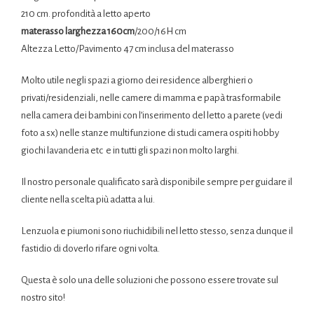
210 cm. profondità a letto aperto
materasso larghezza 160cm
/200/16H cm
Altezza Letto/Pavimento 47 cm inclusa del materasso
Molto utile negli spazi a giorno dei residence alberghieri o
privati/residenziali, nelle camere di mamma e papà trasformabile
nella camera dei bambini con l’inserimento del letto a parete (vedi
foto a sx) nelle stanze multifunzione di studi camera ospiti hobby
giochi lavanderia etc e in tutti gli spazi non molto larghi.
Il nostro personale qualificato sarà disponibile sempre per guidare il
cliente nella scelta più adatta a lui.
Lenzuola e piumoni sono riuchidibili nel letto stesso, senza dunque il
fastidio di doverlo rifare ogni volta.
Questa è solo una delle soluzioni che possono essere trovate sul
nostro sito!