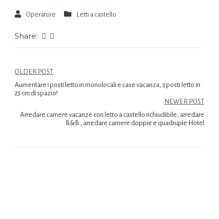
Operatore
Letti a castello
Share:
OLDER POST
Aumentare i posti letto in monolocali e case vacanza, 3 posti letto in
25 cm di spazio!
NEWER POST
Arredare camere vacanze con letto a castello richiudibile, arredare
B&B , arredare camere doppie e quadruple Hotel