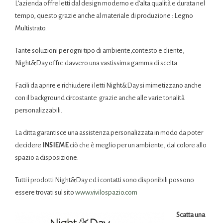
L’azienda offre letti dal design moderno e d’alta qualità e durata nel
tempo, questo grazie anche al materiale di produzione : Legno
Multistrato.
Tante soluzioni per ogni tipo di ambiente,contesto e cliente,
Night&Day offre davvero una vastissima gamma di scelta.
Facili da aprire e richiudere i letti Night&Day si mimetizzano anche
con il background circostante grazie anche alle varie tonalità
personalizzabili.
La ditta garantisce una assistenza personalizzata in modo da poter
decidere
INSIEME
ciò che è meglio per un ambiente, dal colore allo
spazio a disposizione.
Tutti i prodotti Night&Day ed i contatti sono disponibili possono
essere trovati sul sito
www.vivilospazio.com
Scatta una