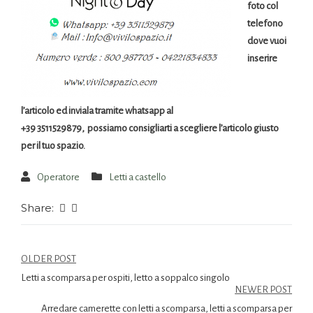
foto col
telefono
dove vuoi
inserire
l’articolo ed inviala tramite whatsapp al
+39 3511529879, possiamo consigliarti a scegliere l’articolo giusto
per il tuo spazio.
Operatore
Letti a castello
Share:
OLDER POST
Letti a scomparsa per ospiti, letto a soppalco singolo
NEWER POST
Arredare camerette con letti a scomparsa, letti a scomparsa per