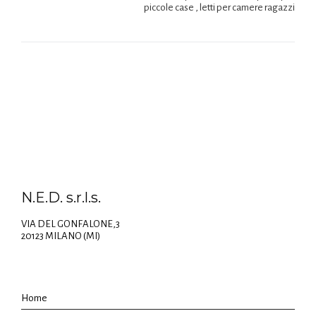
piccole case , letti per camere ragazzi
N.E.D. s.r.l.s.
VIA DEL GONFALONE,3
20123 MILANO (MI)
Home