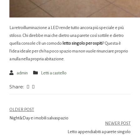
La retroilluminazione a LED rende tutto ancora più speciale e più
stiloso. Chi direbbe mai che dietro una parete così sottile e dietro
quella console c’è un comodo
letto singolo per ospiti
? Questa è
l’idea ideale per chi ha poco spazio ma non vuole rinunciare proprio
a nulla nella propria abitazione.
admin
Letti a castello
Share:
OLDER POST
Night&Day e i mobili salvaspazio
NEWER POST
Letto appendiabiti a parete singolo