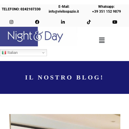
E-Mail:
Whatsapp:
TELEFONO:
0242107330
info@vivilospazio.it
+39 351 152 9879
Italian
IL NOSTRO BLOG!