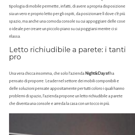
tipologia di mobile permette, infatti, di avere a propria disposizione
sia un vero e proprio letto per gli ospiti, da posizionare lì dove c’è più
spazio, ma anche una comoda console su cui appoggiare delle cose
o ideale per creare un piccolo piano su cui poggiarsi mentre ci si
rilassa.
Letto richiudibile a parete: i tanti
pro
Una vera chicca insomma, che solo l’azienda
Night&Day srl
ha
pensato di proporre. Leader nel settore dei mobili componibili e
delle soluzioni pensate appositamente per tutti coloro i quali hanno
problemi di spazio, l’azienda propone un letto richiudibile a parete
che diventa una console e arreda la casa con un tocco in più.