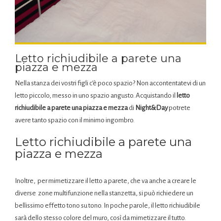
Letto richiudibile a parete una
piazza e mezza
Nella stanza dei vostri figli c’è poco spazio? Non accontentatevi di un
letto piccolo, messo in uno spazio angusto. Acquistando il
letto
richiudibile a parete una piazza e mezza
di
Night&Day
potrete
avere tanto spazio con il minimo ingombro.
Letto richiudibile a parete una
piazza e mezza
Inoltre, per mimetizzare il letto a parete, che va anche a creare le
diverse zone multifunzione nella stanzetta, si può richiedere un
bellissimo effetto tono su tono. In poche parole, il letto richiudibile
sarà dello stesso colore del muro, così da mimetizzare il tutto.