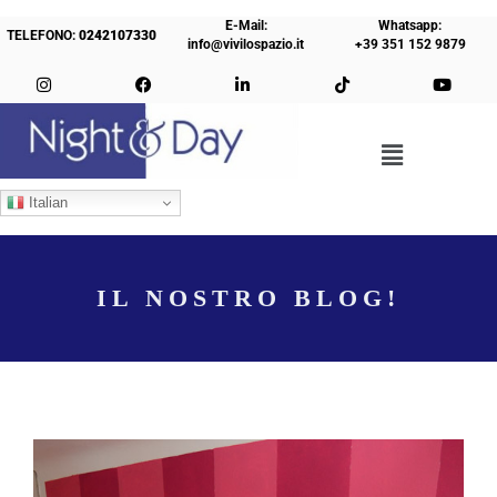
E-Mail:
Whatsapp:
TELEFONO:
0242107330
info@vivilospazio.it
+39 351 152 9879
Italian
IL NOSTRO BLOG!