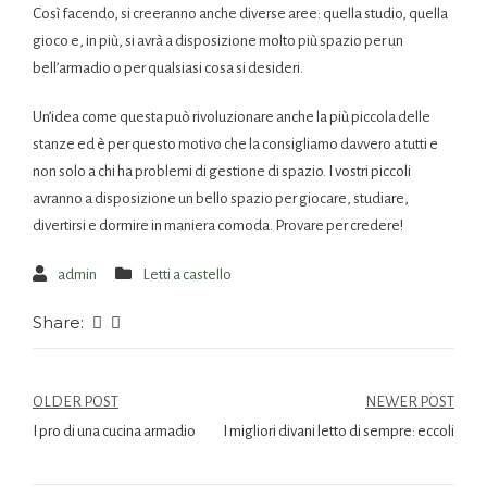
Così facendo, si creeranno anche diverse aree: quella studio, quella
gioco e, in più, si avrà a disposizione molto più spazio per un
bell’armadio o per qualsiasi cosa si desideri.
Un’idea come questa può rivoluzionare anche la più piccola delle
stanze ed è per questo motivo che la consigliamo davvero a tutti e
non solo a chi ha problemi di gestione di spazio. I vostri piccoli
avranno a disposizione un bello spazio per giocare, studiare,
divertirsi e dormire in maniera comoda. Provare per credere!
admin
Letti a castello
Share:
OLDER POST
NEWER POST
I pro di una cucina armadio
I migliori divani letto di sempre: eccoli