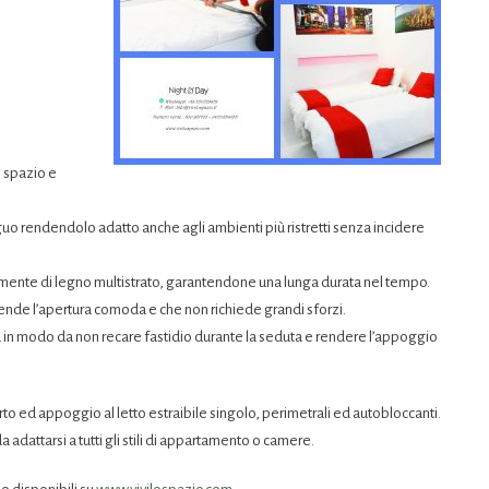
i spazio e
o rendendolo adatto anche agli ambienti più ristretti senza incidere
teramente di legno multistrato, garantendone una lunga durata nel tempo.
rende l’apertura comoda e che non richiede grandi sforzi.
ura in modo da non recare fastidio durante la seduta e rendere l’appoggio
rto ed appoggio al letto estraibile singolo, perimetrali ed autobloccanti.
 adattarsi a tutti gli stili di appartamento o camere.