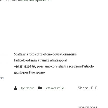
o disponibili su
www.vivilospazio.com
Scatta una foto col telefono dove vuoi inserire
l’articolo ed inviala tramite whatsapp al
+39 3511529879, possiamo consigliarti a scegliere l’articolo
giusto per il tuo spazio.
Share:
Operatore
Letti a castello
NEWER POST