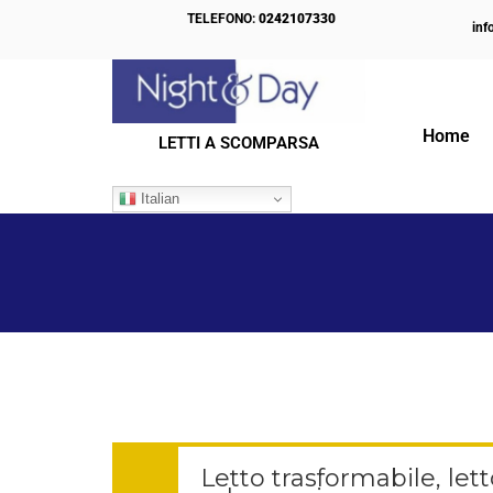
TELEFONO:
0242107330
inf
Home
LETTI A SCOMPARSA
IL NOSTRO BLOG
Italian
Letto trasformabile, let