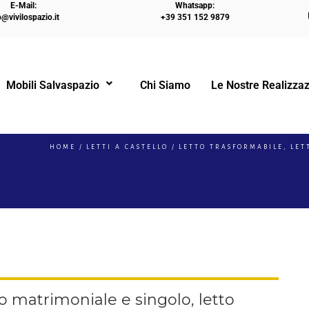
E-Mail:
Whatsapp:
o@vivilospazio.it
+39 351 152 9879
Mobili Salvaspazio
Chi Siamo
Le Nostre Realizzaz
!
HOME
LETTI A CASTELLO
LETTO TRASFORMABILE, LET
to matrimoniale e singolo, letto