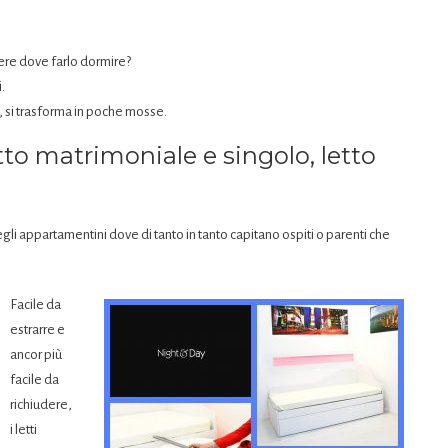
pere dove farlo dormire?
.
, si trasforma in poche mosse.
tto matrimoniale e singolo, letto
gli appartamentini dove di tanto in tanto capitano ospiti o parenti che
Facile da
estrarre e
ancor più
facile da
richiudere,
i letti