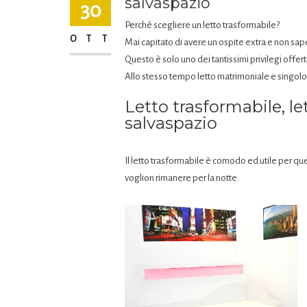
salvaspazio
30
Perchè scegliere un letto trasformabile?
OTT
Mai capitato di avere un ospite extra e non sa
Questo è solo uno dei tantissimi privilegi offerti
Allo stesso tempo letto matrimoniale e singolo
Letto trasformabile, le
salvaspazio
Il letto trasformabile è comodo ed utile per que
voglion rimanere per la notte.