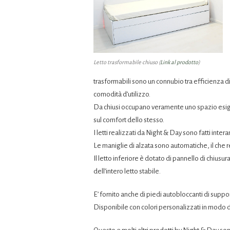
Letto trasformabile chiuso (
Link al prodotto
)
trasformabili sono un connubio tra efficienza d
comodità d’utilizzo.
Da chiusi occupano veramente uno spazio esigu
sul comfort dello stesso.
I letti realizzati da Night & Day sono fatti in
Le maniglie di alzata sono automatiche, il che 
Il letto inferiore è dotato di pannello di chius
dell’intero letto stabile.
E’ fornito anche di piedi autobloccanti di suppo
Disponibile con colori personalizzati in modo da